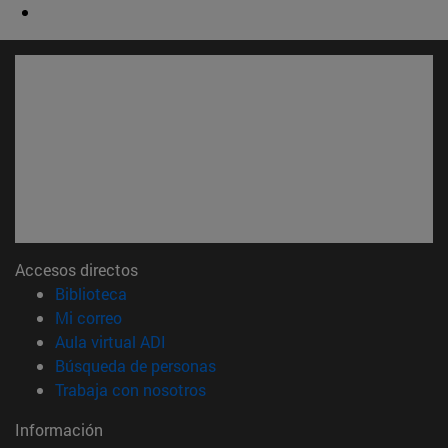
Accesos directos
(abre en nueva ventana)
Biblioteca
(abre en nueva ventana)
Mi correo
(abre en nueva ventana)
Aula virtual ADI
(abre en nueva ventana)
Búsqueda de personas
(abre en nueva ventana)
Trabaja con nosotros
Información