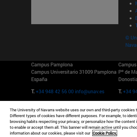
© Uni
Nava
Campus Pamplona
Campus 
Campus Universitario 31009 Pamplona
Pº de M
España
Donosti
T.
+34 948 42 56 00
info@unav.es
T.
+34 9
Campus Madrid (IESE)
Campus 
The University of Navarra website uses our own and third-party cookies 
Camino del Cerro Águila 3 28023
165 W 5
Different types of cookies have different purposes. For example, to identi
Madrid España
EE.UU
browsing habits respecting your privacy, or personalize how the content 
to enable or accept them all. This banner will remain active until you ch
T.
+34 912 11 30 00
T.
+1 64
information about our cookies, please visit our
Cookie Policy.