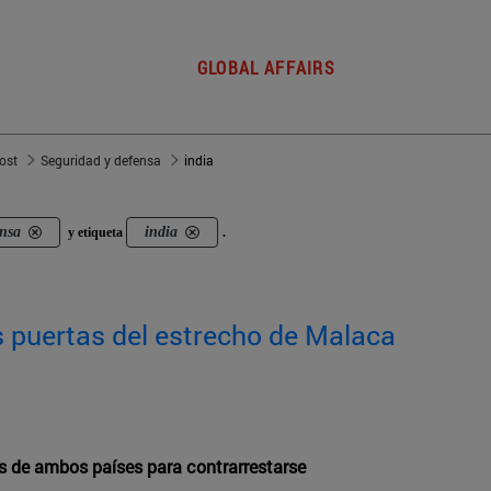
GLOBAL AFFAIRS
post
Seguridad y defensa
india
ensa
india
y etiqueta
.
as puertas del estrecho de Malaca
ias de ambos países para contrarrestarse