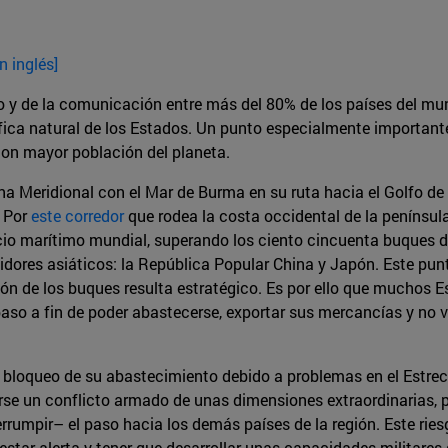
n inglés]
o y de la comunicación entre más del 80% de los países del mu
ica natural de los Estados. Un punto especialmente importante 
con mayor población del planeta.
na Meridional con el Mar de Burma en su ruta hacia el Golfo de
. Por
este corredor
que rodea la costa occidental de la penínsul
o marítimo mundial, superando los ciento cincuenta buques dia
idores asiáticos: la República Popular China y Japón. Este punt
ción de los buques resulta estratégico. Es por ello que muchos E
paso a fin de poder abastecerse, exportar sus mercancías y no v
un bloqueo de su abastecimiento debido a problemas en el Estre
rse un conflicto armado de unas dimensiones extraordinarias, p
rrumpir– el paso hacia los demás países de la región. Este ries
star alerta y tener que desarrollar unas capacidades militares 