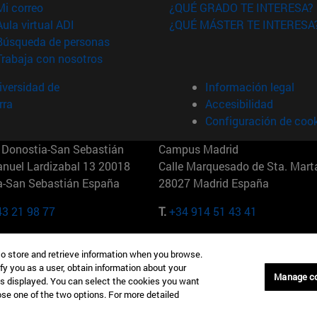
(abre en nueva ventana)
Mi correo
¿QUÉ GRADO TE INTERESA?
(abre en nueva ventana)
Aula virtual ADI
¿QUÉ MÁSTER TE INTERESA
(abre en nueva ventana)
Búsqueda de personas
(abre en nueva ventana)
Trabaja con nosotros
versidad de
Información legal
rra
Accesibilidad
Configuración de coo
Donostia-San Sebastián
Campus Madrid
anuel Lardizabal 13 20018
Calle Marquesado de Sta. Marta
a-San Sebastián España
28027 Madrid España
43 21 98 77
T.
+34 914 51 43 41
Nueva York (IESE)
Campus Munich (IESE)
to store and retrieve information when you browse.
7th St 10019-2201 Nueva York
Maria-Theresia-Straße 15 8167
fy you as a user, obtain information about your
Múnich Alemania
Manage c
is displayed. You can select the cookies you want
oose one of the two options. For more detailed
6 346 8850
T.
+49 89 24209790