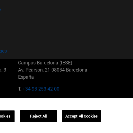
?
kies
Campus Barcelona (IESE)
, 3
Av. Pearson, 21 08034 Barcelona
España
T.
+34 93 253 42 00
Campus Sao Paulo (IESE)
5
Rua Martiniano de Carvalho, 573
01321001 Bela Vista Brasil
ookies
Reject All
Accept All Cookies
T.
+55 11 3177-8300