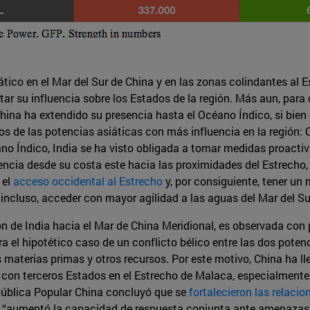
iático en el Mar del Sur de China y en las zonas colindantes a
tar su influencia sobre los Estados de la región. Más aun, para
China ha extendido su presencia hasta el Océano Índico, si bien 
 de las potencias asiáticas con más influencia en la región: Ch
ano Índico, India se ha visto obligada a tomar medidas proacti
ncia desde su costa este hacia las proximidades del Estrecho, c
 el
acceso occidental al Estrecho
y, por consiguiente, tener un
incluso, acceder con mayor agilidad a las aguas del Mar del Su
n de India hacia el Mar de China Meridional, es observada con 
a el hipotético caso de un conflicto bélico entre las dos potenc
 materias primas y otros recursos. Por este motivo, China ha l
con terceros Estados en el Estrecho de Malaca, especialmente 
epública Popular China concluyó que se
fortalecieron las relacio
e “aumentó la capacidad de respuesta conjunta ante amenazas 