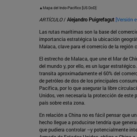
▲Mapa del Indo-Pacífico [US DoD]
ARTÍCULO
/
Alejandro Puigrefagut
[Versión e
Las rutas marítimas son la base del comerci
importancia estratégica la ubicación geográf
Malaca, clave para el comercio de la región 
El estrecho de Malaca, que une el Mar de Chi
del mundo y, por ello, es un lugar estratégico
transita aproximadamente el 60% del comerci
de petróleo de dos de los principales consum
Pacífica, por lo que asegurar la libre circula
Unidos, ven necesaria la protección de este 
país sobre esta zona.
En relación a China no es fácil pensar que 
hecho llegue a producirse tendría que genera
que pudiera controlar –y potencialmente inte
Armada de Estados Unidos, obliga a China a e