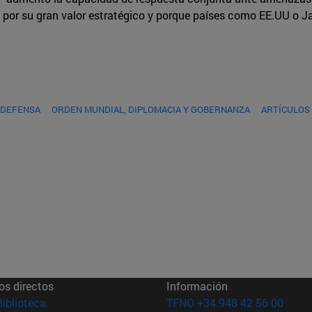
d por su gran valor estratégico y porque países como EE.UU o 
 DEFENSA
ORDEN MUNDIAL, DIPLOMACIA Y GOBERNANZA
ARTÍCULOS
os directos
Información
(abre en nueva ventana)
Biblioteca
TFNO +34 948 42 56 00