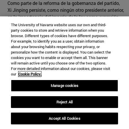
Como parte de la reforma de la gobernanza del partido,
Xi Jinping persiste, como ningún otro presidente anterior,
en la importancia del imperio de la ley como expresión
de la modernización en la forma de gobierno. En sintonía
The University of Navarra website uses our own and third-
con esto, la reforma judicial se ha convertido en uno de
party cookies to store and retrieve information when you
browse. Different types of cookies have different purposes.
los ejes principales de su mandato para combatir el
For example, to identify you as a user, obtain information
desequilibrio de la administración de justicia en todo el
about your browsing habits respecting your privacy, or
país. Dentro del plano económico, el papel atribuido a la
personalize how the content is displayed. You can select the
cookies you want to enable or accept them all. This banner
economía privada en lo tocante a modernización está
will remain active until you choose one of the two options.
convirtiendo a China en la primera economía del mundo.
For more detailed information about our cookies, please visit
La diversificación de su inversión en reservas extranjeras
our
Cookie Policy.
y la evolución en sectores como el automóvil están
resultando una alternativa al modelo occidental que va
Manage cookies
dirigido a conseguir tomar el mando del liderazgo de la
globalización.
Reject All
Así pues, las cuatro modernizaciones de la gobernanza
de Xi se centran en la industria, la agricultura, la ciencia
Accept All Cookies
y tecnología y la defensa. Estos avances pretenden ser