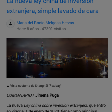
La nueva ley china de inversión
extranjera, simple lavado de cara
Maria del Rocio Melgosa Hervas
Hace 6 años - 47391 visitas
▲ Vista nocturna de Shanghái [Pixabay]
COMENTARIO
/
Jimena Puga
La nueva
Ley china sobre inversión extranjera
, que entró
en vigor el 1 de enero de 2020, tiene como principal