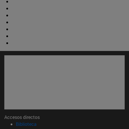
Accesos directos
(abre en nueva ventana)
Biblioteca