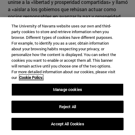
unirse a la «libertad y prosperidad compartidas» y llamó
a «aislar a los gobiernos que rehúsan actuar como
socios responsables en avanzar la paz y prosperidad
hemisférica».
The University of Navarra website uses our own and third-
party cookies to store and retrieve information when you
De igual manera, la nueva Estrategia de Seguridad
browse. Different types of cookies have different purposes.
estadounidense hace alusión a otros desafíos existentes
For example, to identify you as a user, obtain information
about your browsing habits respecting your privacy, or
en la región, como son las organizaciones criminales
personalize how the content is displayed. You can select the
transnacionales, las cuales impiden la estabilidad de
cookies you want to enable or accept them all. This banner
países centroamericanos, especialmente Honduras,
will remain active until you choose one of the two options.
Guatemala y El Salvador. Con todo, el documento solo
For more detailed information about our cookies, please visit
our
Cookie Policy.
dedica una página a Latinoamérica, en la línea de la
tradicional mayor atención de Washington hacia las
Manage cookies
áreas del mundo que afectan más a sus intereses y
seguridad.
Reject All
Una oportunidad para el acercamiento de Estados
Unidos a los países latinoamericanos será la Cumbre de
Accept All Cookies
las Américas, que se celebrará el próximo mes de marzo
en Lima. Sin embargo, nada es predecible dada la