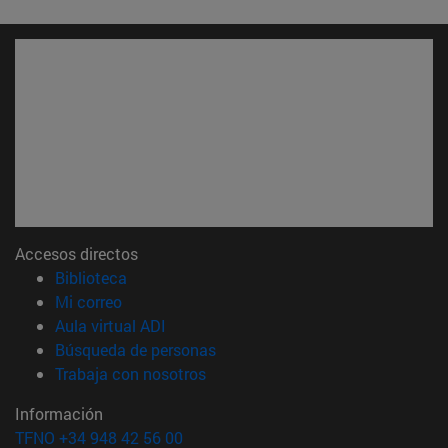
Accesos directos
(abre en nueva ventana)
Biblioteca
(abre en nueva ventana)
Mi correo
(abre en nueva ventana)
Aula virtual ADI
(abre en nueva ventana)
Búsqueda de personas
(abre en nueva ventana)
Trabaja con nosotros
Información
TFNO +34 948 42 56 00