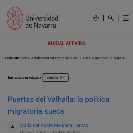
GLOBAL AFFAIRS
Estás en:
Global Affairs and Strategic Studies
Detalle del post
suecia
suecia
Entradas con etiqueta
.
Puertas del Valhalla: la política
migratoria sueca
Maria del Rocio Melgosa Hervas
Hace 7 años - 112415 visitas