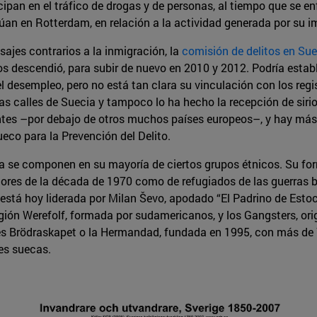
icipan en el tráfico de drogas y de personas, al tiempo que se e
úan en Rotterdam, en relación a la actividad generada por su i
sajes contrarios a la inmigración, la
comisión de delitos en Sue
s descendió, para subir de nuevo en 2010 y 2012. Podría establ
desempleo, pero no está tan clara su vinculación con los regis
s calles de Suecia y tampoco lo ha hecho la recepción de sirio
antes –por debajo de otros muchos países europeos–, y hay más 
eco para la Prevención del Delito.
a se componen en su mayoría de ciertos grupos étnicos. Su for
ores de la década de 1970 como de refugiados de las guerras b
stá hoy liderada por Milan Ševo, apodado “El Padrino de Esto
ión Werefolf, formada por sudamericanos, y los Gangsters, origi
s es Brödraskapet o la Hermandad, fundada en 1995, con más de
es suecas.