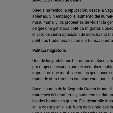
Suecia ha tenido la reputación, desde la Segu
abiertas. Sin embargo, el aumento del númer
musulmana, y los problemas de violencia gen
de que una generosa política migratoria pued
el voto de cierta oposición de derechas, si 
políticas tradicionales con cierto mayor énfa
Política migratoria
Uno de los problemas históricos de Suecia ha
por mujer necesarios para el reemplazo pobla
impuestos que mantuvieran los generosos ser
mano de obra también era planteada por el de
Suecia surgió de la Segunda Guerra Mundial e
márgenes del conflicto, y pudo consolidar un
los dos bandos en guerra. Ese desarrollo indu
en la costa y en el sur, fuera de los núcleos
una clase media que no quería trabajar en la 