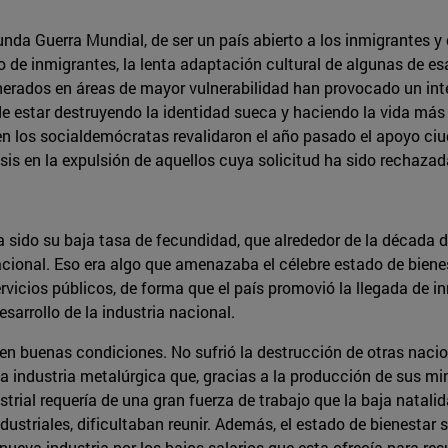
nda Guerra Mundial, de ser un país abierto a los inmigrantes y d
o de inmigrantes, la lenta adaptación cultural de algunas de 
erados en áreas de mayor vulnerabilidad han provocado un int
e estar destruyendo la identidad sueca y haciendo la vida más 
bien los socialdemócratas revalidaron el año pasado el apoyo c
sis en la expulsión de aquellos cuya solicitud ha sido rechazad
 sido su baja tasa de fecundidad, que alrededor de la década d
cional. Eso era algo que amenazaba el célebre estado de bienes
vicios públicos, de forma que el país promovió la llegada de i
sarrollo de la industria nacional.
n buenas condiciones. No sufrió la destrucción de otras nacione
a industria metalúrgica que, gracias a la producción de sus min
strial requería de una gran fuerza de trabajo que la baja natali
 industriales, dificultaban reunir. Además, el estado de bienest
nueva industria por los bajos salarios que esta ofrecía para res