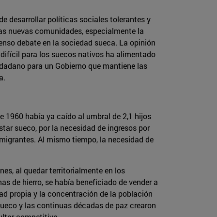
e desarrollar políticas sociales tolerantes y
esas nuevas comunidades, especialmente la
enso debate en la sociedad sueca. La opinión
difícil para los suecos nativos ha alimentado
iudadano para un Gobierno que mantiene las
a.
e 1960 había ya caído al umbral de 2,1 hijos
tar sueco, por la necesidad de ingresos por
nmigrantes. Al mismo tiempo, la necesidad de
s, al quedar territorialmente en los
as de hierro, se había beneficiado de vender a
dad propia y la concentración de la población
ar sueco y las continuas décadas de paz crearon
ultar competitiva.