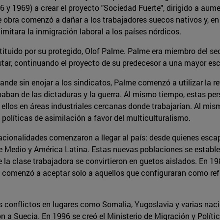
6 y 1969) a crear el proyecto "Sociedad Fuerte", dirigido a aume
e obra comenzó a dañar a los trabajadores suecos nativos y, en
mitara la inmigración laboral a los países nórdicos.
stituido por su protegido, Olof Palme. Palme era miembro del s
tar, continuando el proyecto de su predecesor a una mayor esc
ande sin enojar a los sindicatos, Palme comenzó a utilizar la re
aban de las dictaduras y la guerra. Al mismo tiempo, estas per
 ellos en áreas industriales cercanas donde trabajarían. Al mi
políticas de asimilación a favor del multiculturalismo.
cionalidades comenzaron a llegar al país: desde quienes escapa
te Medio y América Latina. Estas nuevas poblaciones se establ
la clase trabajadora se convirtieron en guetos aislados. En 19
 y comenzó a aceptar solo a aquellos que configuraran como re
 conflictos en lugares como Somalia, Yugoslavia y varias naci
n a Suecia. En 1996 se creó el Ministerio de Migración y Políti