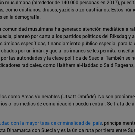
igión musulmana (alrededor de 140.000 personas en 2017), pues
as, como cristianos, drusos, yazidis o zoroastrianos. Estos n
s en la demografía.
 la comunidad musulmana ha generado atención mediática a ra
cia, planteó por carta a los partidos políticos del Riksdag 
slámicas específicas, financiamiento público especial para la
obados por un imán, y que a los imanes se les permita enseña
or las autoridades y la clase política de Suecia. También se 
icadores radicales, como Haitham al-Haddad o Said Rageahs, 
ios como Áreas Vulnerables (Utsatt Område). No son propiamen
arios o los medios de comunicación pueden entrar. Se trata de
dad con la mayor tasa de criminalidad del país
, principalmen
ta Dinamarca con Suecia y es la única ruta por tierra entre Suec