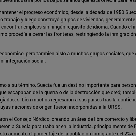
 mantener el progreso económico, desde la década de 1950 Suecia
 o trabajo y luego construyó grupos de viviendas, generalmente 
n encontrar empleos sin ningún requisito de idioma. Cuando el 
no procedía a cerrar las fronteras, restringiendo la inmigraci
económico, pero también aisló a muchos grupos sociales, que 
ni integración social.
mo a su término, Suecia fue un destino importante para perso
 que escapaban de la guerra o de la destrucción que creó; tamb
iados; si bien muchos regresaron a sus países tras la contiend
 cuyas naciones de origen fueron incorporadas a la URSS.
n el Consejo Nórdico, creando un área de libre comercio y libe
ueron a Suecia para trabajar en la industria, principalmente de
 Esto aumentó el porcentaje de la población inmigrante del 2% 