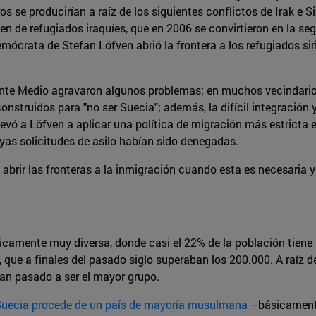
 se producirían a raíz de los siguientes conflictos de Irak e Si
n de refugiados iraquíes, que en 2006 se convirtieron en la se
emócrata de Stefan Löfven abrió la frontera a los refugiados si
ente Medio agravaron algunos problemas: en muchos vecindarios
onstruidos para "no ser Suecia"; además, la difícil integración
llevó a Löfven a aplicar una política de migración más estrict
yas solicitudes de asilo habían sido denegadas.
abrir las fronteras a la inmigración cuando esta es necesaria
icamente muy diversa, donde casi el 22% de la población tiene 
que a finales del pasado siglo superaban los 200.000. A raíz de la
an pasado a ser el mayor grupo.
 Suecia procede de un país de mayoría musulmana
–básicamente 