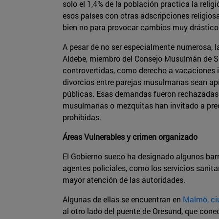
solo el 1,4% de la población practica la rel
esos países con otras adscripciones religios
bien no para provocar cambios muy drástico
A pesar de no ser especialmente numerosa,
Aldebe, miembro del Consejo Musulmán de Sue
controvertidas, como derecho a vacaciones i
divorcios entre parejas musulmanas sean apr
públicas. Esas demandas fueron rechazadas p
musulmanas o mezquitas han invitado a pred
prohibidas.
Áreas Vulnerables y crimen organizado
El Gobierno sueco ha designado algunos barr
agentes policiales, como los servicios sanit
mayor atención de las autoridades.
Algunas de ellas se encuentran en
Malmö, ciu
al otro lado del puente de Oresund, que conec