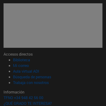
Accesos directos
(abre en nueva ventana)
Biblioteca
(abre en nueva ventana)
Mi correo
(abre en nueva ventana)
Aula virtual ADI
(abre en nueva ventana)
Búsqueda de personas
(abre en nueva ventana)
Trabaja con nosotros
Información
TFNO +34 948 42 56 00
¿QUÉ GRADO TE INTERESA?