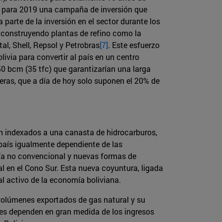
do para 2019 una campaña de inversión que
a parte de la inversión en el sector durante los
n, construyendo plantas de refino como la
al, Shell, Repsol y Petrobras
[7]
. Este esfuerzo
ivia para convertir al país en un centro
50 bcm (35 tfc) que garantizarían una larga
njeras, que a día de hoy solo suponen el 20% de
án indexados a una canasta de hidrocarburos,
 país igualmente dependiente de las
gía no convencional y nuevas formas de
 en el Cono Sur. Esta nueva coyuntura, ligada
al activo de la economía boliviana.
 volúmenes exportados de gas natural y su
les dependen en gran medida de los ingresos