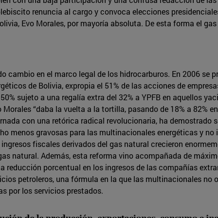
 plebiscito renuncia al cargo y convoca elecciones presidenciale
olivia, Evo Morales, por mayoría absoluta. De esta forma el gas 
o cambio en el marco legal de los hidrocarburos. En 2006 se p
rgéticos de Bolivia, expropia el 51% de las acciones de empresa
l 50% sujeto a una regalía extra del 32% a YPFB en aquellos y
o Morales “daba la vuelta a la tortilla, pasando de 18% a 82% en
ornada con una retórica radical revolucionaria, ha demostrado s
cho menos gravosas para las multinacionales energéticas y no i
os ingresos fiscales derivados del gas natural crecieron enorme
gas natural. Además, esta reforma vino acompañada de máximos 
 reducción porcentual en los ingresos de las compañías extranj
vicios petroleros, una fórmula en la que las multinacionales no
s por los servicios prestados.