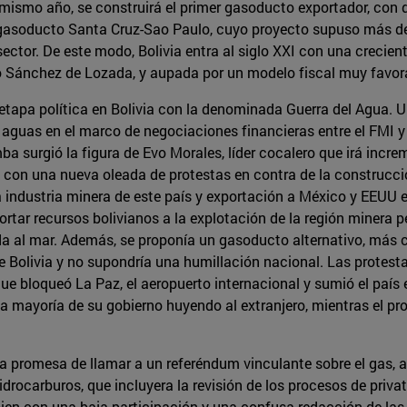
ismo año, se construirá el primer gasoducto exportador, con di
l gasoducto Santa Cruz-Sao Paulo, cuyo proyecto supuso más de
ector. De este modo, Bolivia entra al siglo XXI con una crecien
lo Sánchez de Lozada, y aupada por un modelo fiscal muy favor
etapa política en Bolivia con la denominada Guerra del Agua. U
e aguas en el marco de negociaciones financieras entre el FMI y
a surgió la figura de Evo Morales, líder cocalero que irá incr
3, con una nueva oleada de protestas en contra de la construcc
la industria minera de este país y exportación a México y EEUU
tar recursos bolivianos a la explotación de la región minera per
ida al mar. Además, se proponía un gasoducto alternativo, más 
e Bolivia y no supondría una humillación nacional. Las protest
e bloqueó La Paz, el aeropuerto internacional y sumió el país e
la mayoría de su gobierno huyendo al extranjero, mientras el p
la promesa de llamar a un referéndum vinculante sobre el gas,
drocarburos, que incluyera la revisión de los procesos de privat
 bien con una baja participación y una confusa redacción de las