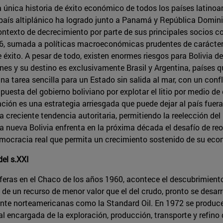
la única historia de éxito económico de todos los países latin
l país altiplánico ha logrado junto a Panamá y República Domin
 contexto de decrecimiento por parte de sus principales socios c
6, sumada a políticas macroeconómicas prudentes de carácter 
 éxito. A pesar de todo, existen enormes riesgos para Bolivia de
es y su destino es exclusivamente Brasil y Argentina, países q
una tarea sencilla para un Estado sin salida al mar, con un conf
apuesta del gobierno boliviano por explotar el litio por medio 
ción es una estrategia arriesgada que puede dejar al país fuera
 creciente tendencia autoritaria, permitiendo la reelección del
a nueva Bolivia enfrenta en la próxima década el desafío de reo
emocracia real que permita un crecimiento sostenido de su eco
del s.XXI
íferas en el Chaco de los años 1960, acontece el descubrimient
de un recurso de menor valor que el del crudo, pronto se desarro
nte norteamericanas como la Standard Oil. En 1972 se produce 
encargada de la exploración, producción, transporte y refino d