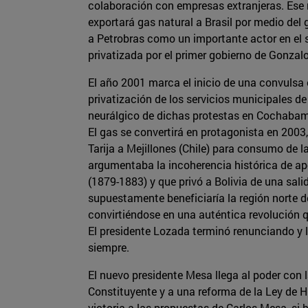
colaboración con empresas extranjeras. Ese m
exportará gas natural a Brasil por medio de
a Petrobras como un importante actor en el s
privatizada por el primer gobierno de Gonza
El año 2001 marca el inicio de una convulsa 
privatización de los servicios municipales d
neurálgico de dichas protestas en Cochabamb
El gas se convertirá en protagonista en 200
Tarija a Mejillones (Chile) para consumo de 
argumentaba la incoherencia histórica de apor
(1879-1883) y que privó a Bolivia de una sal
supuestamente beneficiaría la región norte d
convirtiéndose en una auténtica revolución qu
El presidente Lozada terminó renunciando y 
siempre.
El nuevo presidente Mesa llega al poder con 
Constituyente y a una reforma de la Ley de Hi
victoria a las propuestas de Carlos Mesa, si