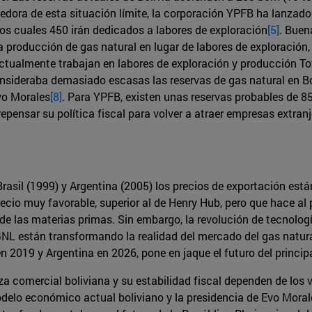
cedora de esta situación límite, la corporación YPFB ha lanza
los cuales 450 irán dedicados a labores de exploración
[5]
. Buen
 la producción de gas natural en lugar de labores de exploració
Actualmente trabajan en labores de exploración y producción Tot
nsideraba demasiado escasas las reservas de gas natural en Bol
vo Morales
[8]
. Para YPFB, existen unas reservas probables de 8
 repensar su política fiscal para volver a atraer empresas extra
rasil (1999) y Argentina (2005) los precios de exportación est
recio muy favorable, superior al de Henry Hub, pero que hace al
 de las materias primas. Sin embargo, la revolución de tecnolo
 están transformando la realidad del mercado del gas natural
 en 2019 y Argentina en 2026, pone en jaque el futuro del princip
nza comercial boliviana y su estabilidad fiscal dependen de los
modelo económico actual boliviano y la presidencia de Evo Mora