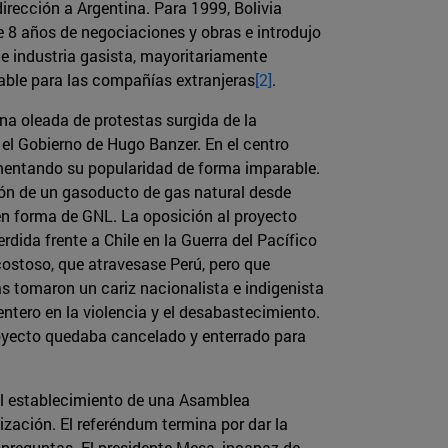
rección a Argentina. Para 1999, Bolivia
 8 años de negociaciones y obras e introdujo
te industria gasista, mayoritariamente
able para las compañías extranjeras
[2]
.
na oleada de protestas surgida de la
 el Gobierno de Hugo Banzer. En el centro
ementando su popularidad de forma imparable.
ión de un gasoducto de gas natural desde
 en forma de GNL. La oposición al proyecto
dida frente a Chile en la Guerra del Pacífico
costoso, que atravesase Perú, pero que
as tomaron un cariz nacionalista e indigenista
ntero en la violencia y el desabastecimiento.
royecto quedaba cancelado y enterrado para
 al establecimiento de una Asamblea
ización. El referéndum termina por dar la
 preguntas. El presidente Mesa, incapaz de