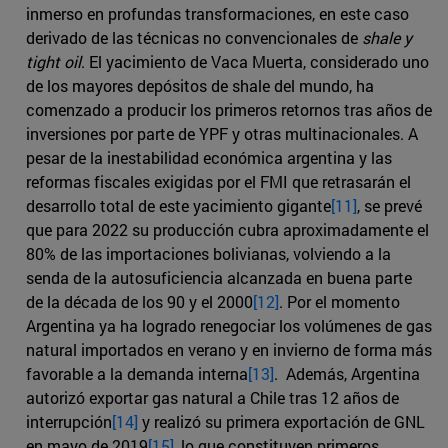
inmerso en profundas transformaciones, en este caso
derivado de las técnicas no convencionales de
shale y
tight oil
. El yacimiento de Vaca Muerta, considerado uno
de los mayores depósitos de shale del mundo, ha
comenzado a producir los primeros retornos tras años de
inversiones por parte de YPF y otras multinacionales. A
pesar de la inestabilidad económica argentina y las
reformas fiscales exigidas por el FMI que retrasarán el
desarrollo total de este yacimiento gigante
[11]
, se prevé
que para 2022 su producción cubra aproximadamente el
80% de las importaciones bolivianas, volviendo a la
senda de la autosuficiencia alcanzada en buena parte
de la década de los 90 y el 2000
[12]
. Por el momento
Argentina ya ha logrado renegociar los volúmenes de gas
natural importados en verano y en invierno de forma más
favorable a la demanda interna
[13]
. Además, Argentina
autorizó exportar gas natural a Chile tras 12 años de
interrupción
[14]
y realizó su primera exportación de GNL
en mayo de 2019
[15]
, lo que constituyen primeros