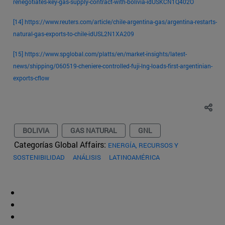
renegotiates-key-gas-supply-contract-with-bolivia-idUSKCN1Q402O
[14]
https://www.reuters.com/article/chile-argentina-gas/argentina-restarts-
natural-gas-exports-to-chile-idUSL2N1XA209
[15]
https://www.spglobal.com/platts/en/market-insights/latest-
news/shipping/060519-cheniere-controlled-fuji-lng-loads-first-argentinian-
exports-cflow
BOLIVIA
GAS NATURAL
GNL
Categorías Global Affairs:
ENERGÍA, RECURSOS Y
SOSTENIBILIDAD
ANÁLISIS
LATINOAMÉRICA