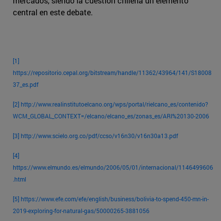
mercados, siendo la cuestión chilena un elemento
central en este debate.
[1]
https://repositorio.cepal.org/bitstream/handle/11362/43964/141/S18008
37_es.pdf
[2]
http://www.realinstitutoelcano.org/wps/portal/rielcano_es/contenido?
WCM_GLOBAL_CONTEXT=/elcano/elcano_es/zonas_es/ARI%20130-2006
[3]
http://www.scielo.org.co/pdf/ccso/v16n30/v16n30a13.pdf
[4]
https://www.elmundo.es/elmundo/2006/05/01/internacional/1146499606
.html
[5]
https://www.efe.com/efe/english/business/bolivia-to-spend-450-mn-in-
2019-exploring-for-natural-gas/50000265-3881056