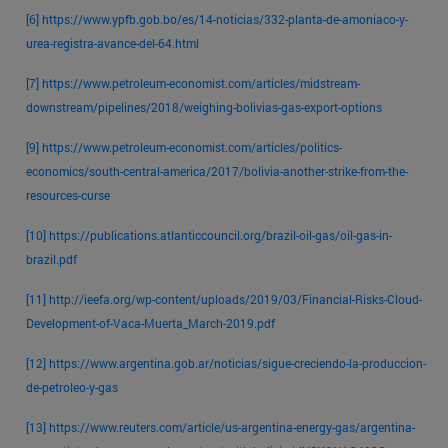
[6]
https://www.ypfb.gob.bo/es/14-noticias/332-planta-de-amoniaco-y-
urea-registra-avance-del-64.html
[7]
https://www.petroleum-economist.com/articles/midstream-
downstream/pipelines/2018/weighing-bolivias-gas-export-options
[9]
https://www.petroleum-economist.com/articles/politics-
economics/south-central-america/2017/bolivia-another-strike-from-the-
resources-curse
[10]
https://publications.atlanticcouncil.org/brazil-oil-gas/oil-gas-in-
brazil.pdf
[11]
http://ieefa.org/wp-content/uploads/2019/03/Financial-Risks-Cloud-
Development-of-Vaca-Muerta_March-2019.pdf
[12]
https://www.argentina.gob.ar/noticias/sigue-creciendo-la-produccion-
de-petroleo-y-gas
[13]
https://www.reuters.com/article/us-argentina-energy-gas/argentina-