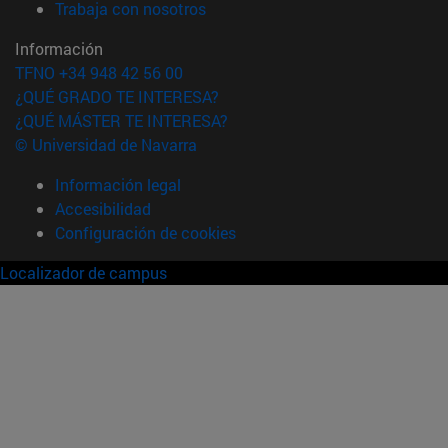
(abre en nueva ventana)
Trabaja con nosotros
Información
TFNO +34 948 42 56 00
¿QUÉ GRADO TE INTERESA?
¿QUÉ MÁSTER TE INTERESA?
© Universidad de Navarra
Información legal
Accesibilidad
Configuración de cookies
Localizador de campus