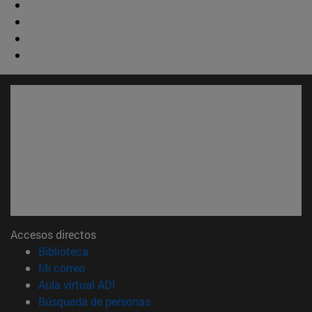
Accesos directos
(abre en nueva ventana)
Biblioteca
(abre en nueva ventana)
Mi correo
(abre en nueva ventana)
Aula virtual ADI
(abre en nueva ventana)
Búsqueda de personas