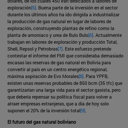
dólares, de los cuales 450 irán dedicados a labores de
exploración
[5]
. Buena parte de la inversión en el sector
durante los últimos años ha ido dirigida a industrializar
la producción de gas natural en lugar de labores de
exploración, construyendo plantas de refino como la
planta de amoniaco y urea de Bulo Bulo
[6]
. Actualmente
trabajan en labores de exploración y producción Total,
Shell, Repsol y Petrobras
[7]
. Este esfuerzo pretende
contestar el informe del FMI que consideraba demasiado
escasas las reservas de gas natural en Bolivia para
convertir al país en un centro energético regional,
máxima aspiración de Evo Morales
[8]
. Para YPFB,
existen unas reservas probables de 850 bcm (35 tfc) que
garantizarían una larga vida para el sector gasista, pero
que debería repensar su política fiscal para volver a
atraer empresas extranjeras, que a día de hoy solo
suponen el 20% de la inversión total
[9]
.
El futuro del gas natural boliviano