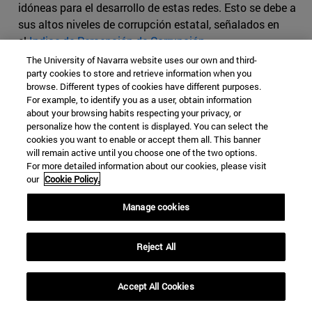
idóneas para el desarrollo de estas redes. Esto se debe a
sus altos niveles de corrupción estatal, señalados en
el
Indice de Percepción de Corrupción
.
The University of Navarra website uses our own and third-
Recalcando el obstáculo que la corrupción en Paraguay
party cookies to store and retrieve information when you
supone ante la lucha contra el narcotráfico, en enero de
browse. Different types of cookies have different purposes.
For example, to identify you as a user, obtain information
2020 tuvo lugar
una fuga masiva
de un penal de Pedro
about your browsing habits respecting your privacy, or
Juan Caballero de 75 presos, en su mayoría miembros de
personalize how the content is displayed. You can select the
una banda criminal brasileña Primer Comando Capital
cookies you want to enable or accept them all. This banner
(CCP). La fuga estuvo facilitada por la connivencia de
will remain active until you choose one of the two options.
For more detailed information about our cookies, please visit
funcionarios y puso de relieve la impunidad con que
our
Cookie Policy.
muchos de los narcotraficantes actúan.
Manage cookies
Aumentan los ‘ensayos’ de cultivo
Reject All
de coca en Honduras y Guatemala,
Accept All Cookies
antes solo países de paso