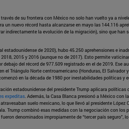
través de su frontera con México no solo han vuelto ya a nivel
ra un nuevo récord hasta alcanzarse en mayo las 144.116 apre
r indirectamente la evolución de la migración), sino que han
cal estadounidense de 2020), hubo 45.250 aprehensiones e inadm
e 2018, 2015 y 2016 (aunque no de 2017). Esto permite vaticina
r debajo del récord de 977.509 registrado en el de 2019. Ese a
 en el Triángulo Norte centroamericano (Honduras, El Salvador
 comenzó en la década de 1980 por inestabilidades políticas y
stración estadounidense del presidente Trump aplicara políticas
es expeditas
. Además, la Casa Blanca presionó a México con l
e atravesaban suelo mexicano, lo que llevó al presidente López 
la. Trump combinó esas medidas con la negociación con los pa
e fueron denominados impropiamente de “tercer país seguro”, lo