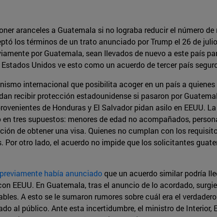
r aranceles a Guatemala si no lograba reducir el número de m
tó los términos de un trato anunciado por Trump el 26 de julio
viamente por Guatemala, sean llevados de nuevo a este país p
. Estados Unidos ve esto como un acuerdo de tercer país seguro
smo internacional que posibilita acoger en un país a quienes s
edan recibir protección estadounidense si pasaron por Guatemala y
rovenientes de Honduras y El Salvador pidan asilo en EEUU. La 
o en tres supuestos: menores de edad no acompañados, person
ción de obtener una visa. Quienes no cumplan con los requisito
s. Por otro lado, el acuerdo no impide que los solicitantes gua
previamente había anunciado
que un acuerdo similar podría lle
on EEUU. En Guatemala, tras el anuncio de lo acordado, surgier
les. A esto se le sumaron rumores sobre cuál era el verdader
o al público. Ante esta incertidumbre, el ministro de Interior,