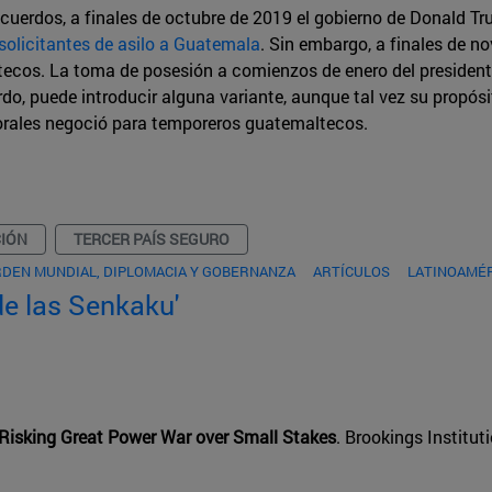
 acuerdos, a finales de octubre de 2019 el gobierno de Donald 
solicitantes de asilo a Guatemala
. Sin embargo, a finales de n
ltecos. La toma de posesión a comienzos de enero del president
rdo, puede introducir alguna variante, aunque tal vez su propó
orales negoció para temporeros guatemaltecos.
IÓN
TERCER PAÍS SEGURO
DEN MUNDIAL, DIPLOMACIA Y GOBERNANZA
ARTÍCULOS
LATINOAMÉ
de las Senkaku'
Risking Great Power War over Small Stakes
. Brookings Institut