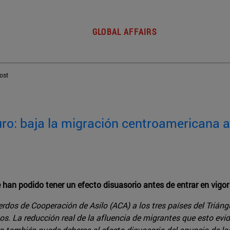
GLOBAL AFFAIRS
post
uro: baja la migración centroamericana
han podido tener un efecto disuasorio antes de entrar en vigor
erdos de Cooperación de Asilo (ACA) a los tres países del Triáng
s. La reducción real de la afluencia de migrantes que esto evid
o también puede deberse al efecto disuasorio del anuncio de l