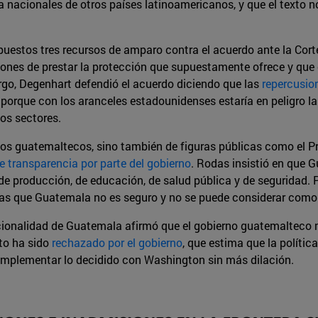
a nacionales de otros países latinoamericanos, y que el texto 
rpuestos tres recursos de amparo contra el acuerdo ante la Cor
nes de prestar la protección que supuestamente ofrece y que el
go, Degenhart defendió el acuerdo diciendo que las
repercusi
porque con los aranceles estadounidenses estaría en peligro l
os sectores.
anos guatemaltecos, sino también de figuras públicas como el
de transparencia por parte del gobierno
. Rodas insistió en que 
 de producción, de educación, de salud pública y de seguridad
as que Guatemala no es seguro y no se puede considerar como 
cionalidad de Guatemala afirmó que el gobierno guatemalteco 
sto ha sido
rechazado por el gobierno
, que estima que la polític
 implementar lo decidido con Washington sin más dilación.