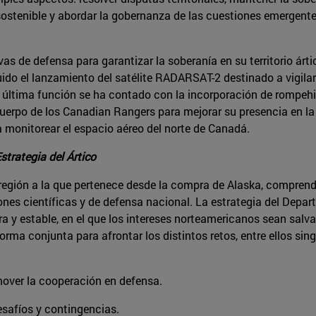
 sostenible y abordar la gobernanza de las cuestiones emergent
as de defensa para garantizar la soberanía en su territorio á
uido el lanzamiento del satélite RADARSAT-2 destinado a vigilar
a última función se ha contado con la incorporación de rompehie
uerpo de los Canadian Rangers para mejorar su presencia en la
onitorear el espacio aéreo del norte de Canadá.
strategia del Ártico
 región a la que pertenece desde la compra de Alaska, comprend
ones científicas y de defensa nacional. La estrategia del Depa
a y estable, en el que los intereses norteamericanos sean sal
orma conjunta para afrontar los distintos retos, entre ellos si
mover la cooperación en defensa.
safíos y contingencias.