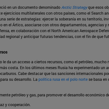
leció en un documento denominado
Arctic Strategy
que esos obj
 ejercicios multilaterales con otros países, como el Search an
a serie de estrategias: ejercer la soberanía en su territorio, in
io en el Ártico, asociarse con otros departamentos, agencias 
fensa, en colaboración con el North American Aerospace Defe
dad regional y anticipar futuras tendencias, con el fin de que f
ursos
so le da un acceso a ciertos recursos, como el petróleo, mucho 
 más costa. En los últimos meses Rusia ha experimentado un a
rocarburos. Cabe destacar que las sanciones internacionales por
e para su desarrollo. La
política rusa en el polo norte
se basa en d
almente petróleo y gas, para promover el desarrollo económico d
az y cooperación.