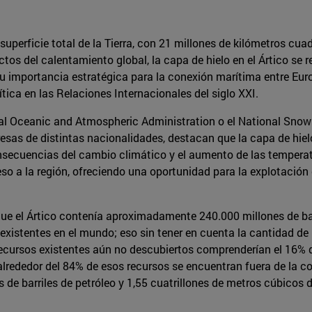
 superficie total de la Tierra, con 21 millones de kilómetros cu
os del calentamiento global, la capa de hielo en el Ártico se
 importancia estratégica para la conexión marítima entre Europ
tica en las Relaciones Internacionales del siglo XXI.
al Oceanic and Atmospheric Administration o el National Snow 
as de distintas nacionalidades, destacan que la capa de hielo
secuencias del cambio climático y el aumento de las temperat
so a la región, ofreciendo una oportunidad para la explotación d
que el Ártico contenía aproximadamente 240.000 millones de barr
 existentes en el mundo; eso sin tener en cuenta la cantidad de
recursos existentes aún no descubiertos comprenderían el 16% d
 alrededor del 84% de esos recursos se encuentran fuera de la c
s de barriles de petróleo y 1,55 cuatrillones de metros cúbicos 