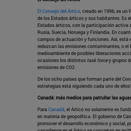
El Consejo del Ártico
, creado en 1996, es un 
de los Estados árticos y sus habitantes. Es e
Estados árticos, con la participación activ
Rusia, Suecia, Noruega y Finlandia. En cuant
campos de actuación y funciones. Así, está
reduzcan las emisiones contaminantes, o el 
medioambiente de posibles liberaciones acc
ocasiones los distintos
task force
y grupos d
emisiones de CO2.
De los ocho países que forman parte del Cons
estrategias está siguiendo cada uno de ellos
Canadá: más medios para patrullar las agua
Para
Canadá
, el Ártico no solamente es fund
en materia de geopolítica. El gobierno de Can
promover el desarrollo económico y social, pr
canadiense en el Ártico se concretan en múltip