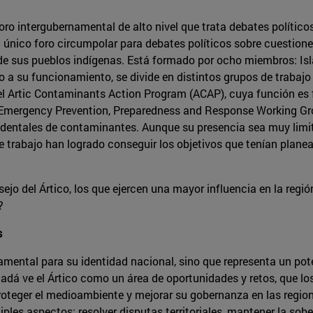
foro intergubernamental de alto nivel que trata debates políti
l único foro circumpolar para debates políticos sobre cuestione
a de sus pueblos indígenas. Está formado por ocho miembros: I
o a su funcionamiento, se divide en distintos grupos de trabajo
 el Artic Contaminants Action Program (ACAP), cuya función e
Emergency Prevention, Preparedness and Response Working Grou
identales de contaminantes. Aunque su presencia sea muy limi
e trabajo han logrado conseguir los objetivos que tenían plane
ejo del Ártico, los que ejercen una mayor influencia en la reg
?
s
amental para su identidad nacional, sino que representa un pote
adá ve el Ártico como un área de oportunidades y retos, que los
oteger el medioambiente y mejorar su gobernanza en las regiones
les aspectos: resolver disputas territoriales, mantener la sobera