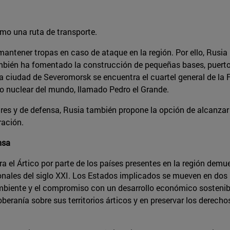
omo una ruta de transporte.
antener tropas en caso de ataque en la región. Por ello, Rusia
ambién ha fomentado la construcción de pequeñas bases, puerto
 la ciudad de Severomorsk se encuentra el cuartel general de la F
o nuclear del mundo, llamado Pedro el Grande.
res y de defensa, Rusia también propone la opción de alcanzar
ración.
nsa
a el Ártico por parte de los países presentes en la región demu
ionales del siglo XXI. Los Estados implicados se mueven en dos 
iente y el compromiso con un desarrollo económico sostenible,
eranía sobre sus territorios árticos y en preservar los derech