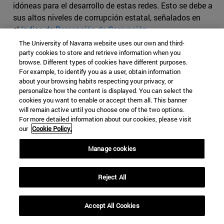
idóneas para el desarrollo de estas redes. Esto se debe a
sus altos niveles de corrupción estatal, señalados en
el
Indice de Percepción de Corrupción
.
The University of Navarra website uses our own and third-
Recalcando el obstáculo que la corrupción en Paraguay
party cookies to store and retrieve information when you
supone ante la lucha contra el narcotráfico, en enero de
browse. Different types of cookies have different purposes.
For example, to identify you as a user, obtain information
2020 tuvo lugar
una fuga masiva
de un penal de Pedro
about your browsing habits respecting your privacy, or
Juan Caballero de 75 presos, en su mayoría miembros de
personalize how the content is displayed. You can select the
una banda criminal brasileña Primer Comando Capital
cookies you want to enable or accept them all. This banner
(CCP). La fuga estuvo facilitada por la connivencia de
will remain active until you choose one of the two options.
For more detailed information about our cookies, please visit
funcionarios y puso de relieve la impunidad con que
our
Cookie Policy.
muchos de los narcotraficantes actúan.
Manage cookies
Aumentan los ‘ensayos’ de cultivo
Reject All
de coca en Honduras y Guatemala,
Accept All Cookies
antes solo países de paso