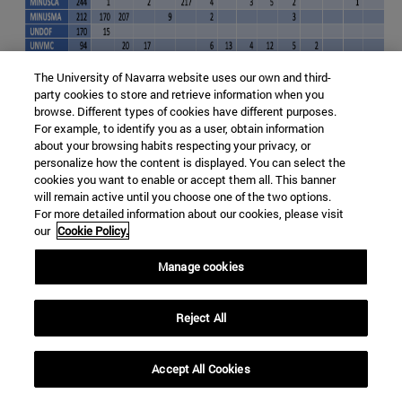
The University of Navarra website uses our own and third-
party cookies to store and retrieve information when you
browse. Different types of cookies have different purposes.
For example, to identify you as a user, obtain information
about your browsing habits respecting your privacy, or
personalize how the content is displayed. You can select the
cookies you want to enable or accept them all. This banner
will remain active until you choose one of the two options.
For more detailed information about our cookies, please visit
our
Cookie Policy.
Manage cookies
La contraposición de Uruguay y México
Hoy los países de la región se encuentran presentes en
Reject All
14 misiones de paz diferentes (del total de 21 que
impulsa la ONU), especialmente en África pero también
Accept All Cookies
en otras partes del mundo. En MINUSCA, convocada
para la pacificación de la República Centroamericana,