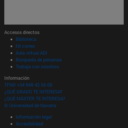
Accesos directos
(abre en nueva ventana)
Biblioteca
(abre en nueva ventana)
Mi correo
(abre en nueva ventana)
Aula virtual ADI
(abre en nueva ventana)
Búsqueda de personas
(abre en nueva ventana)
Trabaja con nosotros
Información
TFNO +34 948 42 56 00
¿QUÉ GRADO TE INTERESA?
¿QUÉ MÁSTER TE INTERESA?
© Universidad de Navarra
Información legal
Accesibilidad