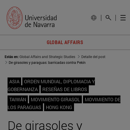
GLOBAL AFFAIRS
Estás en:
Global Affairs and Strategic Studies
Detalle del post
De girasoles y paraguas: barricadas contra Pekín
ASIA
ORDEN MUNDIAL, DIPLOMACIA Y
GOBERNANZA
RESEÑAS DE LIBROS
TAIWÁN
MOVIMIENTO GIRASOL
MOVIMIENTO DE
LOS PARAGUAS
HONG KONG
De girasoles y