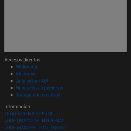
Accesos directos
(abre en nueva ventana)
Biblioteca
(abre en nueva ventana)
Mi correo
(abre en nueva ventana)
Aula virtual ADI
(abre en nueva ventana)
Búsqueda de personas
(abre en nueva ventana)
Trabaja con nosotros
Información
TFNO +34 948 42 56 00
¿QUÉ GRADO TE INTERESA?
¿QUÉ MÁSTER TE INTERESA?