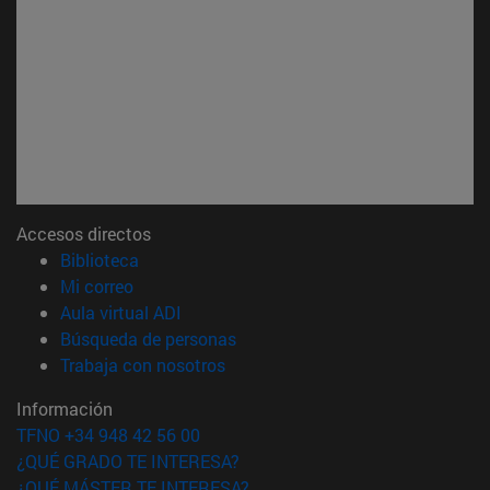
Accesos directos
(abre en nueva ventana)
Biblioteca
(abre en nueva ventana)
Mi correo
(abre en nueva ventana)
Aula virtual ADI
(abre en nueva ventana)
Búsqueda de personas
(abre en nueva ventana)
Trabaja con nosotros
Información
TFNO +34 948 42 56 00
¿QUÉ GRADO TE INTERESA?
¿QUÉ MÁSTER TE INTERESA?