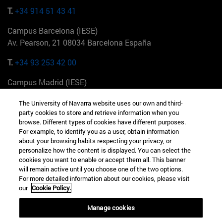
T.
+34 914 51 43 41
Campus Barcelona (IESE)
Av. Pearson, 21 08034 Barcelona España
T.
+34 93 253 42 00
Campus Madrid (IESE)
Camino del Cerro Águila 3 28023 Madrid España
The University of Navarra website uses our own and third-
party cookies to store and retrieve information when you
T.
+34 912 11 30 00
browse. Different types of cookies have different purposes.
For example, to identify you as a user, obtain information
Campus Nueva York (IESE)
about your browsing habits respecting your privacy, or
165 W 57th St 10019-2201 Nueva York EE.UU
personalize how the content is displayed. You can select the
cookies you want to enable or accept them all. This banner
T.
+1 646 346 8850
will remain active until you choose one of the two options.
For more detailed information about our cookies, please visit
Campus Munich (IESE)
our
Cookie Policy.
Maria-Theresia-Straße 15 81675 Múnich Alemania
Manage cookies
T.
+49 89 24209790