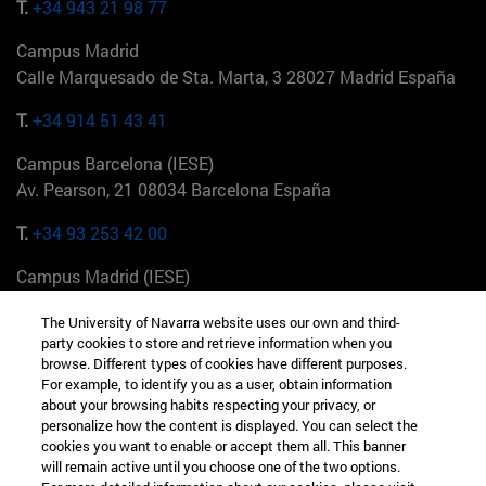
T.
+34 943 21 98 77
Campus Madrid
Calle Marquesado de Sta. Marta, 3 28027 Madrid España
T.
+34 914 51 43 41
Campus Barcelona (IESE)
Av. Pearson, 21 08034 Barcelona España
T.
+34 93 253 42 00
Campus Madrid (IESE)
Camino del Cerro Águila 3 28023 Madrid España
The University of Navarra website uses our own and third-
party cookies to store and retrieve information when you
T.
+34 912 11 30 00
browse. Different types of cookies have different purposes.
For example, to identify you as a user, obtain information
Campus Nueva York (IESE)
about your browsing habits respecting your privacy, or
165 W 57th St 10019-2201 Nueva York EE.UU
personalize how the content is displayed. You can select the
cookies you want to enable or accept them all. This banner
T.
+1 646 346 8850
will remain active until you choose one of the two options.