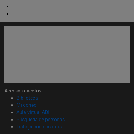
Accesos directos
(abre en nueva ventana)
Biblioteca
(abre en nueva ventana)
Mi correo
(abre en nueva ventana)
Aula virtual ADI
(abre en nueva ventana)
Búsqueda de personas
(abre en nueva ventana)
Trabaja con nosotros