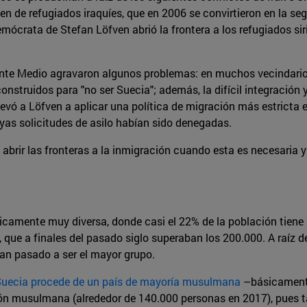
n de refugiados iraquíes, que en 2006 se convirtieron en la se
emócrata de Stefan Löfven abrió la frontera a los refugiados si
ente Medio agravaron algunos problemas: en muchos vecindarios
onstruidos para "no ser Suecia"; además, la difícil integración
llevó a Löfven a aplicar una política de migración más estrict
yas solicitudes de asilo habían sido denegadas.
abrir las fronteras a la inmigración cuando esta es necesaria
icamente muy diversa, donde casi el 22% de la población tiene 
que a finales del pasado siglo superaban los 200.000. A raíz de la
an pasado a ser el mayor grupo.
 Suecia procede de un país de mayoría musulmana
–básicamente 
igión musulmana (alrededor de 140.000 personas en 2017), pues