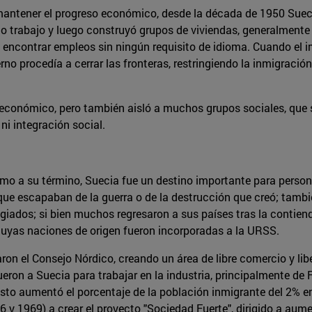
 mantener el progreso económico, desde la década de 1950 Suecia
 o trabajo y luego construyó grupos de viviendas, generalmente 
n encontrar empleos sin ningún requisito de idioma. Cuando el 
no procedía a cerrar las fronteras, restringiendo la inmigraci
económico, pero también aisló a muchos grupos sociales, que 
ni integración social.
mo a su término, Suecia fue un destino importante para perso
 que escapaban de la guerra o de la destrucción que creó; tamb
iados; si bien muchos regresaron a sus países tras la contiend
 cuyas naciones de origen fueron incorporadas a la URSS.
n el Consejo Nórdico, creando un área de libre comercio y libe
ueron a Suecia para trabajar en la industria, principalmente de
 Esto aumentó el porcentaje de la población inmigrante del 2% 
6 y 1969) a crear el proyecto "Sociedad Fuerte", dirigido a aume