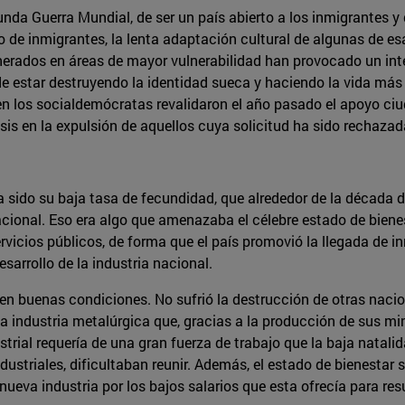
nda Guerra Mundial, de ser un país abierto a los inmigrantes y d
o de inmigrantes, la lenta adaptación cultural de algunas de 
erados en áreas de mayor vulnerabilidad han provocado un int
e estar destruyendo la identidad sueca y haciendo la vida más 
bien los socialdemócratas revalidaron el año pasado el apoyo c
sis en la expulsión de aquellos cuya solicitud ha sido rechazad
 sido su baja tasa de fecundidad, que alrededor de la década d
cional. Eso era algo que amenazaba el célebre estado de bienes
vicios públicos, de forma que el país promovió la llegada de i
sarrollo de la industria nacional.
n buenas condiciones. No sufrió la destrucción de otras nacione
a industria metalúrgica que, gracias a la producción de sus min
strial requería de una gran fuerza de trabajo que la baja natali
 industriales, dificultaban reunir. Además, el estado de bienest
nueva industria por los bajos salarios que esta ofrecía para res