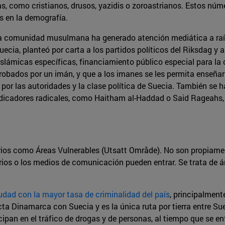
as, como cristianos, drusos, yazidis o zoroastrianos. Estos n
s en la demografía.
 la comunidad musulmana ha generado atención mediática a ra
cia, planteó por carta a los partidos políticos del Riksdag 
slámicas específicas, financiamiento público especial para la
obados por un imán, y que a los imanes se les permita enseña
or las autoridades y la clase política de Suecia. También se 
icadores radicales, como Haitham al-Haddad o Said Rageahs, 
ios como Áreas Vulnerables (Utsatt Område). No son propiamen
arios o los medios de comunicación pueden entrar. Se trata de
dad con la mayor tasa de criminalidad del país
, principalmen
ta Dinamarca con Suecia y es la única ruta por tierra entre Suec
icipan en el tráfico de drogas y de personas, al tiempo que se e