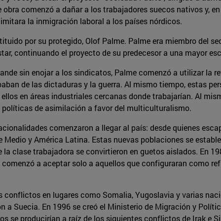
e obra comenzó a dañar a los trabajadores suecos nativos y, en
mitara la inmigración laboral a los países nórdicos.
stituido por su protegido, Olof Palme. Palme era miembro del s
tar, continuando el proyecto de su predecesor a una mayor esc
ande sin enojar a los sindicatos, Palme comenzó a utilizar la re
aban de las dictaduras y la guerra. Al mismo tiempo, estas per
 ellos en áreas industriales cercanas donde trabajarían. Al mi
políticas de asimilación a favor del multiculturalismo.
cionalidades comenzaron a llegar al país: desde quienes escapa
te Medio y América Latina. Estas nuevas poblaciones se establ
la clase trabajadora se convirtieron en guetos aislados. En 19
 y comenzó a aceptar solo a aquellos que configuraran como re
 conflictos en lugares como Somalia, Yugoslavia y varias naci
n a Suecia. En 1996 se creó el Ministerio de Migración y Políti
 se producirían a raíz de los siguientes conflictos de Irak e Si