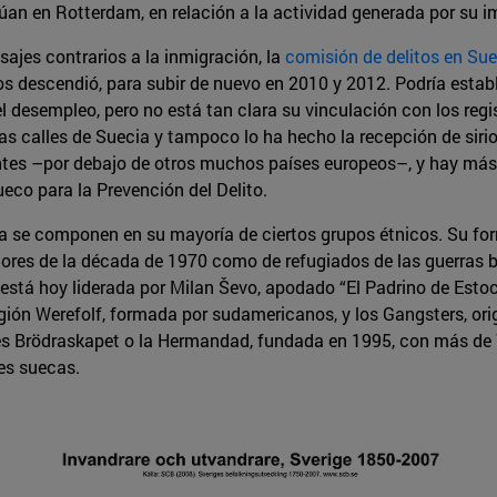
úan en Rotterdam, en relación a la actividad generada por su i
sajes contrarios a la inmigración, la
comisión de delitos en Sue
s descendió, para subir de nuevo en 2010 y 2012. Podría establ
desempleo, pero no está tan clara su vinculación con los regis
s calles de Suecia y tampoco lo ha hecho la recepción de sirio
antes –por debajo de otros muchos países europeos–, y hay más 
eco para la Prevención del Delito.
a se componen en su mayoría de ciertos grupos étnicos. Su for
ores de la década de 1970 como de refugiados de las guerras b
stá hoy liderada por Milan Ševo, apodado “El Padrino de Esto
ión Werefolf, formada por sudamericanos, y los Gangsters, origi
s es Brödraskapet o la Hermandad, fundada en 1995, con más de
es suecas.