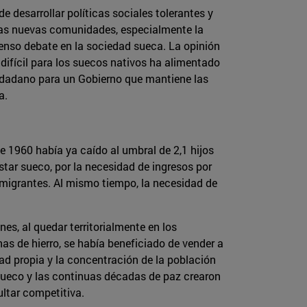
e desarrollar políticas sociales tolerantes y
esas nuevas comunidades, especialmente la
enso debate en la sociedad sueca. La opinión
difícil para los suecos nativos ha alimentado
iudadano para un Gobierno que mantiene las
a.
e 1960 había ya caído al umbral de 2,1 hijos
tar sueco, por la necesidad de ingresos por
nmigrantes. Al mismo tiempo, la necesidad de
s, al quedar territorialmente en los
as de hierro, se había beneficiado de vender a
dad propia y la concentración de la población
ar sueco y las continuas décadas de paz crearon
ultar competitiva.