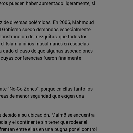
úmeros pueden haber aumentado ligeramente, si
íz de diversas polémicas. En 2006, Mahmoud
y al Gobierno sueco demandas especialmente
 construcción de mezquitas, que todos los
r el Islam a niños musulmanes en escuelas
ha dado el caso de que algunas asociaciones
cuyas conferencias fueron finalmente
te “No-Go Zones”, porque en ellas tanto los
 áreas de menor seguridad que exigen una
te debido a su ubicación. Malmö se encuentra
ia y el continente sin tener que rodear el
nfrentan entre ellas en una pugna por el control