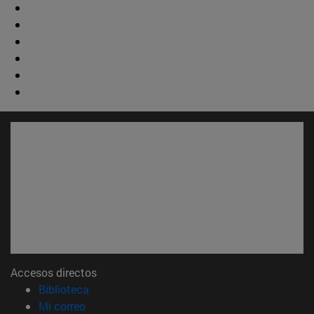
Accesos directos
(abre en nueva ventana)
Biblioteca
(abre en nueva ventana)
Mi correo