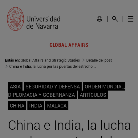
GLOBAL AFFAIRS
Estás en:
Global Affairs and Strategic Studies
Detalle del post
China e India, la lucha por las puertas del estrecho de Malaca
ASIA
SEGURIDAD Y DEFENSA
ORDEN MUNDIAL,
DIPLOMACIA Y GOBERNANZA
ARTÍCULOS
CHINA
INDIA
MALACA
China e India, la lucha