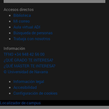
Accesos directos
(abre en nueva ventana)
Biblioteca
(abre en nueva ventana)
Mi correo
(abre en nueva ventana)
Aula virtual ADI
(abre en nueva ventana)
Búsqueda de personas
(abre en nueva ventana)
Trabaja con nosotros
Información
TFNO +34 948 42 56 00
¿QUÉ GRADO TE INTERESA?
¿QUÉ MÁSTER TE INTERESA?
© Universidad de Navarra
Información legal
Accesibilidad
Configuración de cookies
Localizador de campus