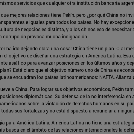
ismos servicios que cualquier otra institución bancaria argen
 que mejores relaciones tiene Pekín, pero ¿por qué China no invi
ransparentes e iguales para todos los países. No hay excepciones 
cultura de negocios es distinta, y a los chinos eso de necesita
 la corrupción provoca mucha indignación.
 autor ha ido dejando clara una cosa: China tiene un plan. O al 
 el objetivo de diseñar una estrategia en América Latina. Esa 
ante asiático para avanzar posiciones en los últimos años y de
 plan? Está claro que el objetivo número uno de China es econ
que se encuadran los países latinoamericanos: NAFTA, Alianza 
ueve a China. Para lograr sus objetivos económicos, Pekín tambi
posiciones diplomáticas. Su defensa de la no interferencia en
noamericanos sobre la violación de derechos humanos en su país y
r todas sus fortalezas y no está dispuesto a renunciar a ninguna
ia para América Latina, América Latina no tiene una estrategia
aís busca en el ámbito de las relaciones internacionales la def