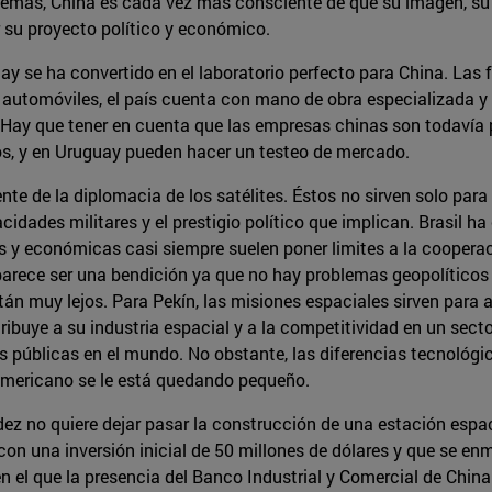
 Además, China es cada vez más consciente de que su imagen, s
r su proyecto político y económico.
guay se ha convertido en el laboratorio perfecto para China. La
automóviles, el país cuenta con mano de obra especializada y
. Hay que tener en cuenta que las empresas chinas son todavía
s, y en Uruguay pueden hacer un testeo de mercado.
 de la diplomacia de los satélites. Éstos no sirven solo para ll
cidades militares y el prestigio político que implican. Brasil 
as y económicas casi siempre suelen poner limites a la coopera
 parece ser una bendición ya que no hay problemas geopolíticos 
án muy lejos. Para Pekín, las misiones espaciales sirven para
ibuye a su industria espacial y a la competitividad en un sec
 públicas en el mundo. No obstante, las diferencias tecnológ
americano se le está quedando pequeño.
ez no quiere dejar pasar la construcción de una estación espac
on una inversión inicial de 50 millones de dólares y que se en
n el que la presencia del Banco Industrial y Comercial de China