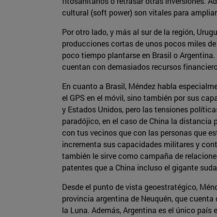
fitosanitarios o retrasar otras inversiones.
cultural (soft power) son vitales para amplia
Por otro lado, y más al sur de la región, Uru
producciones cortas de unos pocos miles de 
poco tiempo plantarse en Brasil o Argentina
cuentan con demasiados recursos financiero
En cuanto a Brasil, Méndez habla especialmente
el GPS en el móvil, sino también por sus capa
y Estados Unidos, pero las tensiones polític
paradójico, en el caso de China la distancia
con tus vecinos que con las personas que est
incrementa sus capacidades militares y contr
también le sirve como campaña de relaciones
patentes que a China incluso el gigante sud
Desde el punto de vista geoestratégico, Ménd
provincia argentina de Neuquén, que cuenta c
la Luna. Además, Argentina es el único país e