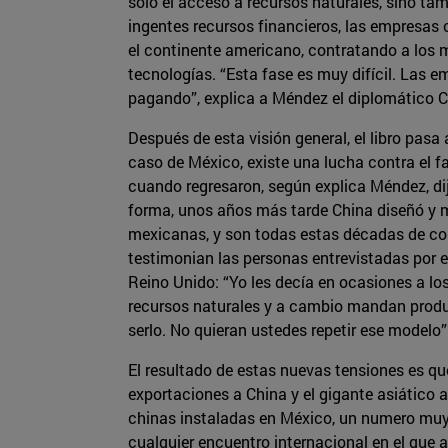
solo el acceso a recursos naturales, sino t
ingentes recursos financieros, las empresas
el continente americano, contratando a los
tecnologías. “Esta fase es muy difícil. Las 
pagando”, explica a Méndez el diplomático C
Después de esta visión general, el libro pasa
caso de México, existe una lucha contra el 
cuando regresaron, según explica Méndez, di
forma, unos años más tarde China diseñó y m
mexicanas, y son todas estas décadas de comp
testimonian las personas entrevistadas por e
Reino Unido: “Yo les decía en ocasiones a l
recursos naturales y a cambio mandan produ
serlo. No quieran ustedes repetir ese modelo”
El resultado de estas nuevas tensiones es 
exportaciones a China y el gigante asiático
chinas instaladas en México, un numero muy
cualquier encuentro internacional en el que 