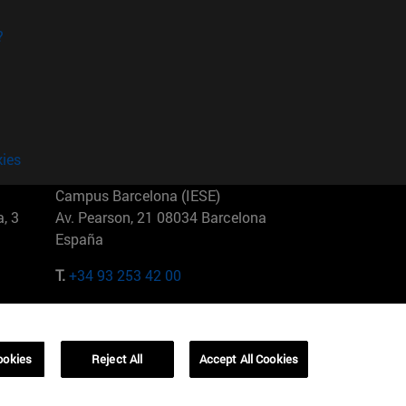
?
kies
Campus Barcelona (IESE)
, 3
Av. Pearson, 21 08034 Barcelona
España
T.
+34 93 253 42 00
Campus Sao Paulo (IESE)
5
Rua Martiniano de Carvalho, 573
01321001 Bela Vista Brasil
ookies
Reject All
Accept All Cookies
T.
+55 11 3177-8300