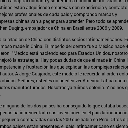
ambién a capital humano y sobretodo a conocimiento. Gracias a
 chinas están adquiriendo empresas con experiencia y contacto
 mejores profesionales de cada país y comprando marcas y
empresas chinas van a pagar para aprender. Pero todo se aprend
hen Duqing, embajador de China en Brasil entre 2006 y 2009.
 a la relación de China con distintos socios latinoamericanos. E
famoso made in China. El imperio del centro fue a México hace 
jeron: “México está haciendo eso para Estados Unidos, nosotro
ejoró la estrategia. Hay pocas dudas de que el made in China l
etencia y frustración las que explican las complejas relacione
l autor. A Jorge Guajardo, este modelo le recuerda al orden co
os chinos: Señores, ustedes no pueden ver América Latina nada
ctos manufacturados. Nosotros ya fuimos colonia. Y no nos gu
.
que ninguno de los dos países ha conseguido lo que estaba bu
 apenas ha incrementado sus inversiones en el país latinoameri
 pequeño comparadas con las 200 que había en Perú. Otros di
ambos países están presentes, el país latinoamericano es siemp