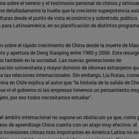
a sobre el terreno y el testimonio personal de chinos y latinoa
detalladamente la huella que la creciente superpotencia asiát
turas desde el punto de vista económico y sobretodo, político. 
n para Latinoamérica, en su planificación de distintos programa
ón sobre el rápido crecimiento de China desde la muerte de Mao
nto y apertura de Deng Xiaoping entre 1980 y 2000. Este resurgi
ino también en la sociedad. Las nuevas generaciones de
ación universitaria y mayor dominio de idiomas extranjeros qu
 las relaciones internacionales. Sin embargo, Liu Rutao, cons
a en Chile explica al autor que “la historia de la salida de Ch
í que ni el gobierno ni las empresas tenemos un pensamiento mu
jero, por eso todos necesitamos estudiar”.
n el ámbito internacional no supone un obstáculo ya que, como
oceso de aprendizaje China cuenta con un atajo muy efectivo: el
las inversiones chinas más importantes en América Latina no es