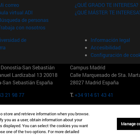
(abre en nueva ventana)
Mi correo
¿QUÉ GRADO TE INTERESA?
(abre en nueva ventana)
Aula virtual ADI
¿QUÉ MÁSTER TE INTERESA
(abre en nueva ventana)
Búsqueda de personas
(abre en nueva ventana)
Trabaja con nosotros
versidad de
Información legal
rra
Accesibilidad
Configuración de coo
Donostia-San Sebastián
Campus Madrid
anuel Lardizabal 13 20018
Calle Marquesado de Sta. Marta
a-San Sebastián España
28027 Madrid España
43 21 98 77
T.
+34 914 51 43 41
Nueva York (IESE)
Campus Munich (IESE)
to store and retrieve information when you browse.
7th St 10019-2201 Nueva York
Maria-Theresia-Straße 15 8167
fy you as a user, obtain information about your
Múnich Alemania
Manage c
is displayed. You can select the cookies you want
oose one of the two options. For more detailed
6 346 8850
T.
+49 89 24209790