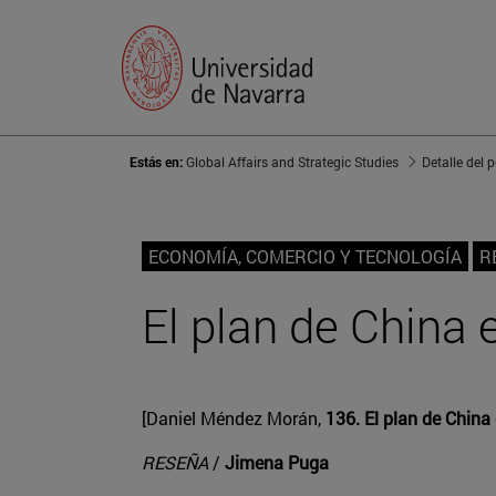
Estás en:
Global Affairs and Strategic Studies
Detalle del 
ECONOMÍA, COMERCIO Y TECNOLOGÍA
R
El plan de China 
[Daniel Méndez Morán,
136. El plan de Chin
RESEÑA
/
Jimena Puga