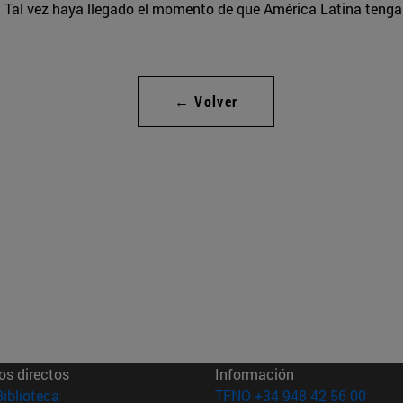
. Tal vez haya llegado el momento de que América Latina tenga 
← Volver
os directos
Información
(abre en nueva ventana)
Biblioteca
TFNO +34 948 42 56 00