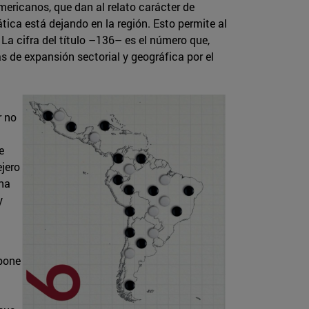
mericanos, que dan al relato carácter de
ica está dejando en la región. Esto permite al
La cifra del título –136– es el número que,
s de expansión sectorial y geográfica por el
r no
e
ejero
ina
y
 pone