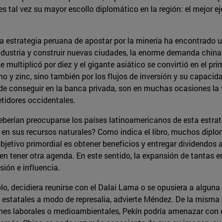
 es tal vez su mayor escollo diplomático en la región: el mejor
 estrategia peruana de apostar por la minería ha encontrado un 
ndustria y construir nuevas ciudades, la enorme demanda china
multiplicó por diez y el gigante asiático se convirtió en el pr
o y zinc, sino también por los flujos de inversión y su capaci
 de conseguir en la banca privada, son en muchas ocasiones la
tidores occidentales.
eberían preocuparse los países latinoamericanos de esta estrat
 en sus recursos naturales? Como indica el libro, muchos diplo
bjetivo primordial es obtener beneficios y entregar dividendos 
en tener otra agenda. En este sentido, la expansión de tantas 
ión e influencia.
lo, decidiera reunirse con el Dalai Lama o se opusiera a alguna i
s estatales a modo de represalia, advierte Méndez. De la misma 
nes laborales o medioambientales, Pekín podría amenazar con 