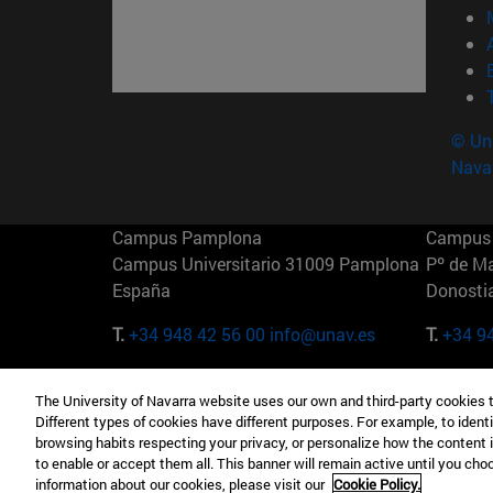
© Uni
Nava
Campus Pamplona
Campus 
Campus Universitario 31009 Pamplona
Pº de M
España
Donosti
T.
+34 948 42 56 00
info@unav.es
T.
+34 9
Campus Madrid (IESE)
Campus 
The University of Navarra website uses our own and third-party cookies 
Camino del Cerro Águila 3 28023
165 W 5
Different types of cookies have different purposes. For example, to identi
Madrid España
EE.UU
browsing habits respecting your privacy, or personalize how the content 
to enable or accept them all. This banner will remain active until you ch
T.
+34 912 11 30 00
T.
+1 64
information about our cookies, please visit our
Cookie Policy.