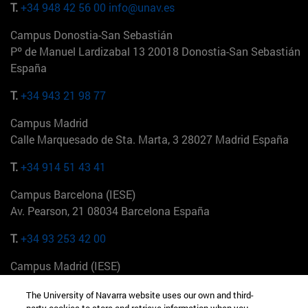
T.
+34 948 42 56 00
info@unav.es
Campus Donostia-San Sebastián
Pº de Manuel Lardizabal 13 20018 Donostia-San Sebastián
España
T.
+34 943 21 98 77
Campus Madrid
Calle Marquesado de Sta. Marta, 3 28027 Madrid España
T.
+34 914 51 43 41
Campus Barcelona (IESE)
Av. Pearson, 21 08034 Barcelona España
T.
+34 93 253 42 00
Campus Madrid (IESE)
Camino del Cerro Águila 3 28023 Madrid España
The University of Navarra website uses our own and third-