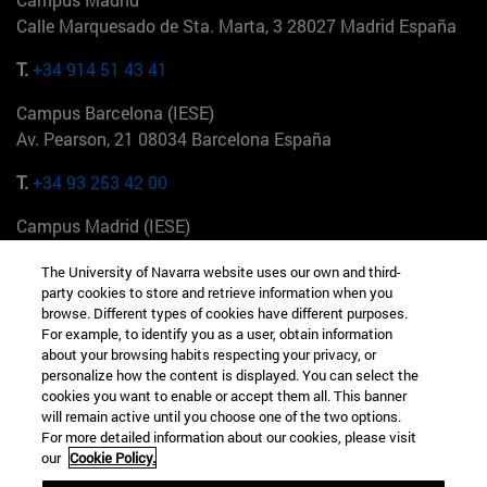
Calle Marquesado de Sta. Marta, 3 28027 Madrid España
T.
+34 914 51 43 41
Campus Barcelona (IESE)
Av. Pearson, 21 08034 Barcelona España
T.
+34 93 253 42 00
Campus Madrid (IESE)
Camino del Cerro Águila 3 28023 Madrid España
The University of Navarra website uses our own and third-
party cookies to store and retrieve information when you
T.
+34 912 11 30 00
browse. Different types of cookies have different purposes.
For example, to identify you as a user, obtain information
Campus Nueva York (IESE)
about your browsing habits respecting your privacy, or
165 W 57th St 10019-2201 Nueva York EE.UU
personalize how the content is displayed. You can select the
cookies you want to enable or accept them all. This banner
T.
+1 646 346 8850
will remain active until you choose one of the two options.
For more detailed information about our cookies, please visit
Campus Munich (IESE)
our
Cookie Policy.
Maria-Theresia-Straße 15 81675 Múnich Alemania