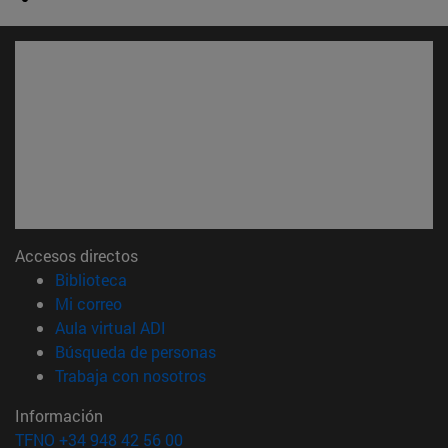
Accesos directos
(abre en nueva ventana)
Biblioteca
(abre en nueva ventana)
Mi correo
(abre en nueva ventana)
Aula virtual ADI
(abre en nueva ventana)
Búsqueda de personas
(abre en nueva ventana)
Trabaja con nosotros
Información
TFNO +34 948 42 56 00