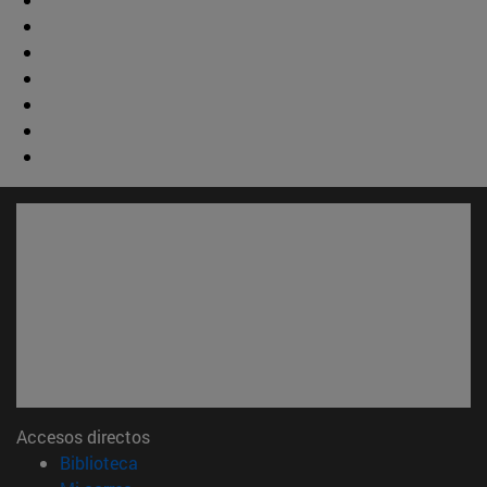
Accesos directos
(abre en nueva ventana)
Biblioteca