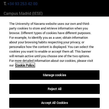
T.
+34 93 253 42 00
Campus Madrid (IESE)
Camino del Cerro Águila 3 28023 Madrid España
The University of Navarra website uses our own and third-
party cookies to store and retrieve information when you
T.
+34 912 11 30 00
browse. Different types of cookies have different purposes.
For example, to identify you as a user, obtain information
Campus Nueva York (IESE)
about your browsing habits respecting your privacy, or
165 W 57th St 10019-2201 Nueva York EE.UU
personalize how the content is displayed. You can select the
cookies you want to enable or accept them all. This banner
T.
+1 646 346 8850
will remain active until you choose one of the two options.
For more detailed information about our cookies, please visit
Campus Munich (IESE)
our
Cookie Policy.
Maria-Theresia-Straße 15 81675 Múnich Alemania
Manage cookies
T.
+49 89 24209790
Reject All
Campus Sao Paulo (IESE)
Rua Martiniano de Carvalho, 573 01321001 Bela Vista Brasil
Accept All Cookies
T.
+55 11 3177-8300