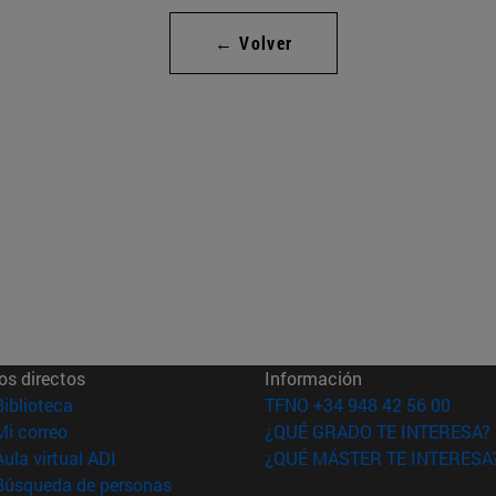
← Volver
os directos
Información
(abre en nueva ventana)
Biblioteca
TFNO +34 948 42 56 00
(abre en nueva ventana)
Mi correo
¿QUÉ GRADO TE INTERESA?
(abre en nueva ventana)
Aula virtual ADI
¿QUÉ MÁSTER TE INTERESA
(abre en nueva ventana)
Búsqueda de personas