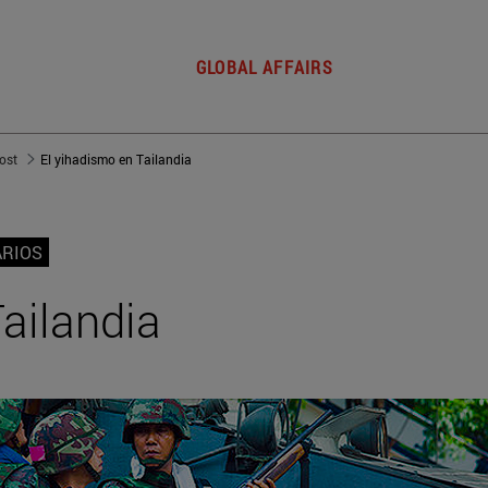
GLOBAL AFFAIRS
post
El yihadismo en Tailandia
RIOS
ailandia