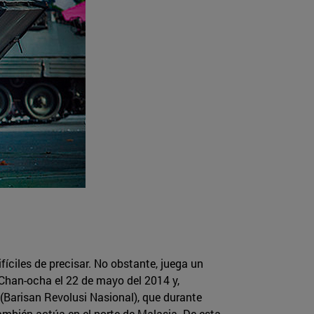
íciles de precisar. No obstante, juega un
 Chan-ocha el 22 de mayo del 2014 y,
 (Barisan Revolusi Nasional), que durante
ambién actúa en el norte de Malasia. De esta