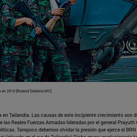
a en 2010 [Roland Dobbins-WC]
en Tailandia. Las causas de este incipiente crecimiento son dif
de las Reales Fuerzas Armadas lideradas por el general Prayuth
olíticas. Tampoco debemos olvidar la presión que ejerce el BRN
i (situado en el sur de Tailandia) Dicho grupo revolucionario t