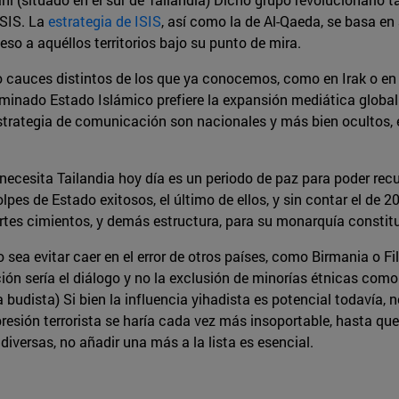
ISIS. La
estrategia de ISIS
, así como la de Al-Qaeda, se basa en 
so a aquéllos territorios bajo su punto de mira.
do cauces distintos de los que ya conocemos, como en Irak o en 
nado Estado Islámico prefiere la expansión mediática global a
strategia de comunicación son nacionales y más bien ocultos, en
go necesita Tailandia hoy día es un periodo de paz para poder r
lpes de Estado exitosos, el último de ellos, y sin contar el de 
rtes cimientos, y demás estructura, para su monarquía constituci
 sea evitar caer en el error de otros países, como Birmania o Fili
ción sería el diálogo y no la exclusión de minorías étnicas como
budista) Si bien la influencia yihadista es potencial todavía, 
presión terrorista se haría cada vez más insoportable, hasta que 
iversas, no añadir una más a la lista es esencial.