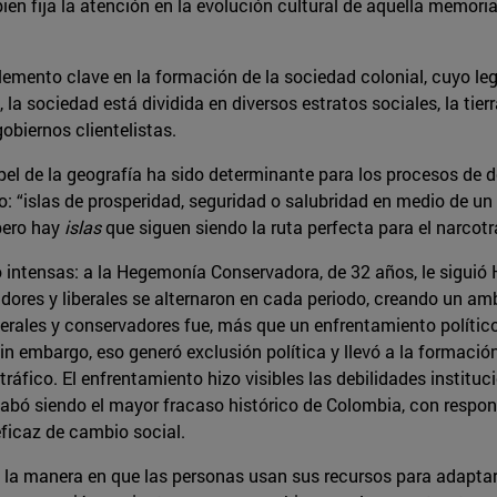
ien fija la atención en la evolución cultural de aquella memor
 elemento clave en la formación de la sociedad colonial, cuyo leg
la sociedad está dividida en diversos estratos sociales, la tie
obiernos clientelistas.
el de la geografía ha sido determinante para los procesos de d
po: “islas de prosperidad, seguridad o salubridad en medio de u
pero hay
islas
que siguen siendo la ruta perfecta para el narcotr
intensas: a la Hegemonía Conservadora, de 32 años, le siguió H
dores y liberales se alternaron en cada periodo, creando un ambi
erales y conservadores fue, más que un enfrentamiento político 
in embargo, eso generó exclusión política y llevó a la formació
tráfico. El enfrentamiento hizo visibles las debilidades instituc
acabó siendo el mayor fracaso histórico de Colombia, con respon
ficaz de cambio social.
 la manera en que las personas usan sus recursos para adaptars