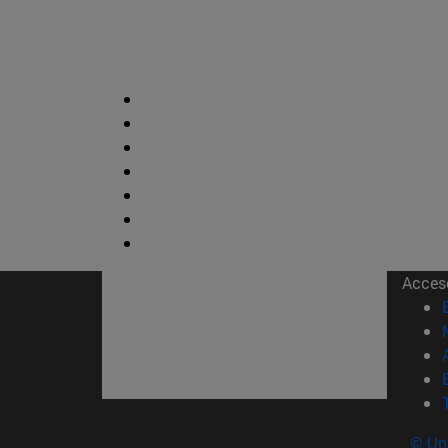
Acces
© Uni