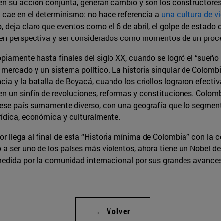
 en su acción conjunta, generan cambio y son los constructores 
 cae en el determinismo: no hace referencia a
una cultura de v
o, deja claro que eventos como el 6 de abril, el golpe de estado
e en perspectiva y ser considerados como momentos de un proc
piamente hasta finales del siglo XX, cuando se logró el “sueño 
solo mercado y un sistema político. La historia singular de Colom
encia y la batalla de Boyacá, cuando los criollos lograron efec
n un sinfín de revoluciones, reformas y constituciones. Colomb
o ese país sumamente diverso, con una geografía que lo segme
urídica, económica y culturalmente.
tor llega al final de esta “Historia mínima de Colombia” con la c
a ser uno de los países más violentos, ahora tiene un Nobel de
edida por la comunidad internacional por sus grandes avances
← Volver