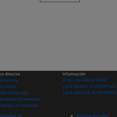
os directos
Información
(abre en nueva ventana)
Biblioteca
TFNO +34 948 42 56 00
(abre en nueva ventana)
Mi correo
¿QUÉ GRADO TE INTERESA?
(abre en nueva ventana)
Aula virtual ADI
¿QUÉ MÁSTER TE INTERESA
(abre en nueva ventana)
Búsqueda de personas
(abre en nueva ventana)
Trabaja con nosotros
versidad de
Información legal