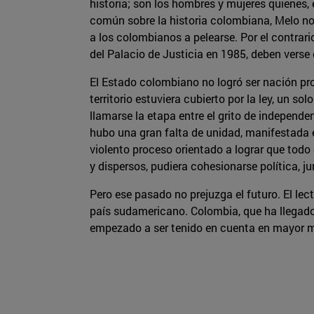
historia; son los hombres y mujeres quienes,
común sobre la historia colombiana, Melo no
a los colombianos a pelearse. Por el contrari
del Palacio de Justicia en 1985, deben vers
El Estado colombiano no logró ser nación pro
territorio estuviera cubierto por la ley, un 
llamarse la etapa entre el grito de independ
hubo una gran falta de unidad, manifestada e
violento proceso orientado a lograr que tod
y dispersos, pudiera cohesionarse política, j
Pero ese pasado no prejuzga el futuro. El lec
país sudamericano. Colombia, que ha llegado 
empezado a ser tenido en cuenta en mayor m