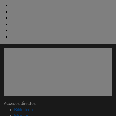
Accesos directos
(abre en nueva ventana)
Biblioteca
(abre en nueva ventana)
Mi correo