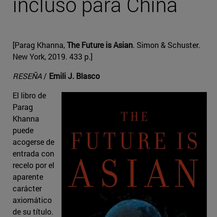
incluso para China
[Parag Khanna,
The Future is Asian
. Simon & Schuster.
New York, 2019. 433 p.]
RESEÑA
/
Emili J. Blasco
El libro de
Parag
Khanna
puede
acogerse de
entrada con
recelo por el
aparente
carácter
axiomático
de su título.