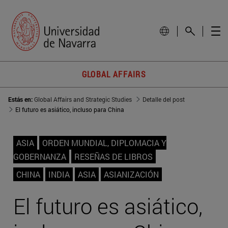
GLOBAL AFFAIRS
Estás en:
Global Affairs and Strategic Studies
Detalle del post
El futuro es asiático, incluso para China
ASIA
ORDEN MUNDIAL, DIPLOMACIA Y
GOBERNANZA
RESEÑAS DE LIBROS
CHINA
INDIA
ASIA
ASIANIZACIÓN
El futuro es asiático,