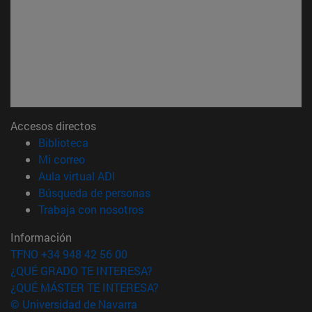
Accesos directos
(abre en nueva ventana)
Biblioteca
(abre en nueva ventana)
Mi correo
(abre en nueva ventana)
Aula virtual ADI
(abre en nueva ventana)
Búsqueda de personas
(abre en nueva ventana)
Trabaja con nosotros
Información
TFNO +34 948 42 56 00
¿QUÉ GRADO TE INTERESA?
¿QUÉ MÁSTER TE INTERESA?
© Universidad de Navarra