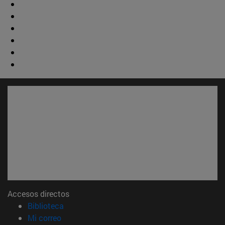
Accesos directos
(abre en nueva ventana)
Biblioteca
(abre en nueva ventana)
Mi correo