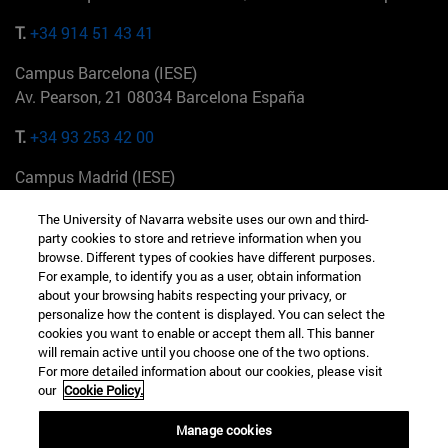
T.
+34 914 51 43 41
Campus Barcelona (IESE)
Av. Pearson, 21 08034 Barcelona España
T.
+34 93 253 42 00
Campus Madrid (IESE)
Camino del Cerro Águila 3 28023 Madrid España
The University of Navarra website uses our own and third-
party cookies to store and retrieve information when you
T.
+34 912 11 30 00
browse. Different types of cookies have different purposes.
For example, to identify you as a user, obtain information
Campus Nueva York (IESE)
about your browsing habits respecting your privacy, or
165 W 57th St 10019-2201 Nueva York EE.UU
personalize how the content is displayed. You can select the
cookies you want to enable or accept them all. This banner
T.
+1 646 346 8850
will remain active until you choose one of the two options.
For more detailed information about our cookies, please visit
Campus Munich (IESE)
our
Cookie Policy.
Maria-Theresia-Straße 15 81675 Múnich Alemania
Manage cookies