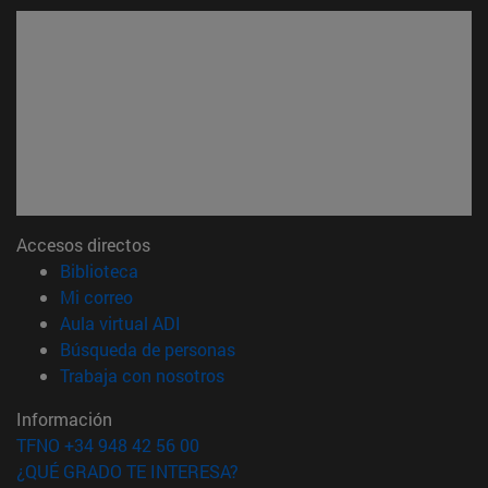
Accesos directos
(abre en nueva ventana)
Biblioteca
(abre en nueva ventana)
Mi correo
(abre en nueva ventana)
Aula virtual ADI
(abre en nueva ventana)
Búsqueda de personas
(abre en nueva ventana)
Trabaja con nosotros
Información
TFNO +34 948 42 56 00
¿QUÉ GRADO TE INTERESA?