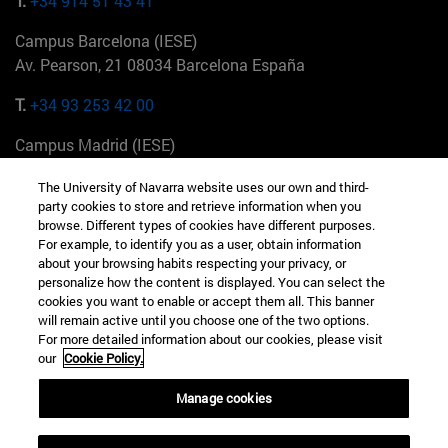
T.
+34 914 51 43 41
Campus Barcelona (IESE)
Av. Pearson, 21 08034 Barcelona España
T.
+34 93 253 42 00
Campus Madrid (IESE)
Camino del Cerro Águila 3 28023 Madrid España
The University of Navarra website uses our own and third-
party cookies to store and retrieve information when you
T.
+34 912 11 30 00
browse. Different types of cookies have different purposes.
For example, to identify you as a user, obtain information
Campus Nueva York (IESE)
about your browsing habits respecting your privacy, or
165 W 57th St 10019-2201 Nueva York EE.UU
personalize how the content is displayed. You can select the
cookies you want to enable or accept them all. This banner
T.
+1 646 346 8850
will remain active until you choose one of the two options.
For more detailed information about our cookies, please visit
Campus Munich (IESE)
our
Cookie Policy.
Maria-Theresia-Straße 15 81675 Múnich Alemania
Manage cookies
T.
+49 89 24209790