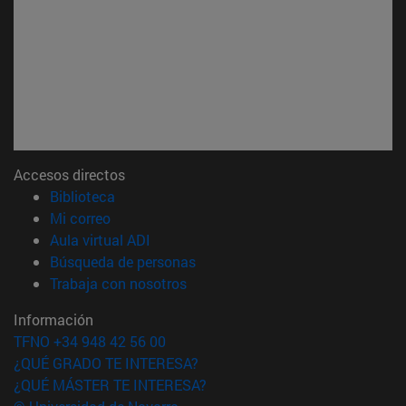
Accesos directos
(abre en nueva ventana)
Biblioteca
(abre en nueva ventana)
Mi correo
(abre en nueva ventana)
Aula virtual ADI
(abre en nueva ventana)
Búsqueda de personas
(abre en nueva ventana)
Trabaja con nosotros
Información
TFNO +34 948 42 56 00
¿QUÉ GRADO TE INTERESA?
¿QUÉ MÁSTER TE INTERESA?