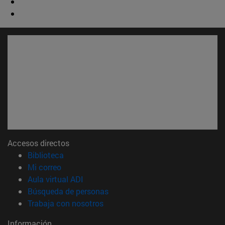
Accesos directos
(abre en nueva ventana)
Biblioteca
(abre en nueva ventana)
Mi correo
(abre en nueva ventana)
Aula virtual ADI
(abre en nueva ventana)
Búsqueda de personas
(abre en nueva ventana)
Trabaja con nosotros
Información