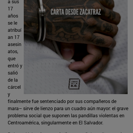
a sus
17
años
se le
atribuí
an 17
asesin
atos,
que
entró y
salió
de la
cárcel
y
finalmente fue sentenciado por sus compañeros de
mara– sirve de lienzo para un cuadro aún mayor: el grave
problema social que suponen las pandillas violentas en
Centroamérica, singularmente en El Salvador.