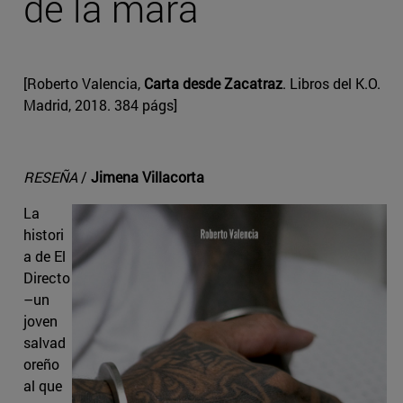
de la mara
[Roberto Valencia,
Carta desde Zacatraz
. Libros del K.O.
Madrid, 2018. 384 págs]
RESEÑA
/
Jimena Villacorta
La
histori
a de El
Directo
–un
joven
salvad
oreño
al que