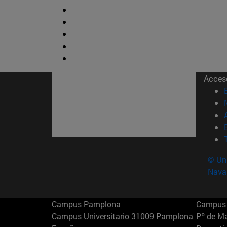
Acces
© Uni
Nava
Campus Pamplona
Campus 
Campus Universitario 31009 Pamplona
Pº de M