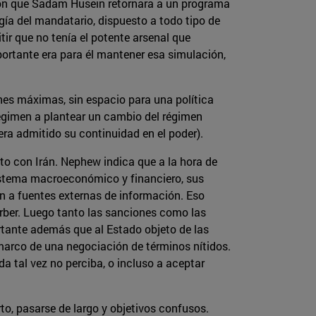
ieron que Sadam Husein retornara a un programa
gía del mandatario, dispuesto a todo tipo de
ir que no tenía el potente arsenal que
ortante era para él mantener esa simulación,
ones máximas, sin espacio para una política
 régimen a plantear un cambio del régimen
a admitido su continuidad en el poder).
to con Irán. Nephew indica que a la hora de
sistema macroeconómico y financiero, sus
ión a fuentes externas de información. Eso
sorber. Luego tanto las sanciones como las
rtante además que al Estado objeto de las
 marco de una negociación de términos nítidos.
da tal vez no perciba, o incluso a aceptar
o, pasarse de largo y objetivos confusos.