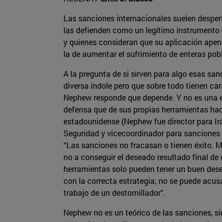
Las sanciones internacionales suelen despert
las defienden como un legítimo instrumento 
y quienes consideran que su aplicación apen
la de aumentar el sufrimiento de enteras pob
A la pregunta de si sirven para algo esas sa
diversa índole pero que sobre todo tienen c
Nephew responde que depende. Y no es una ev
defensa que de sus propias herramientas ha
estadounidense (Nephew fue director para Ir
Seguridad y vicecoordinador para sanciones
“Las sanciones no fracasan o tienen éxito. 
no a conseguir el deseado resultado final de 
herramientas solo pueden tener un buen d
con la correcta estrategia; no se puede acusar 
trabajo de un destornillador”.
Nephew no es un teórico de las sanciones, sin