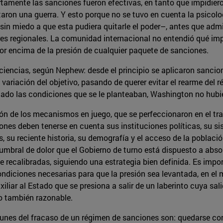
 Ciertamente las sanciones fueron efectivas, en tanto que impid
aron una guerra. Y esto porque no se tuvo en cuenta la psicolo
in miedo a que esta pudiera quitarle el poder–, antes que admit
es regionales. La comunidad internacional no entendió qué imp
 por encima de la presión de cualquier paquete de sanciones.
iciencias, según Nephew: desde el principio se aplicaron sanci
 variación del objetivo, pasando de querer evitar el rearme del
o las condiciones que se le planteaban, Washington no hubier
n de los mecanismos en juego, que se perfeccionaron en el tra
iones deben tenerse en cuenta sus instituciones políticas, su 
s, su reciente historia, su demografía y el acceso de la poblac
el umbral de dolor que el Gobierno de turno está dispuesto a ab
ecalibradas, siguiendo una estrategia bien definida. Es impo
ondiciones necesarias para que la presión sea levantada, en el
iliar al Estado que se presiona a salir de un laberinto cuya sali
do también razonable.
unes del fracaso de un régimen de sanciones son: quedarse cort