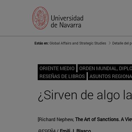
Estás en:
Global Affairs and Strategic Studies
Detalle del 
ORIENTE MEDIO
ORDEN MUNDIAL, DIPL
RESEÑAS DE LIBROS
ASUNTOS REGIONA
¿Sirven de algo l
[Richard Nephew,
The Art of Sanctions. A Vie
RESEÑA
/
Emili J. Blasco