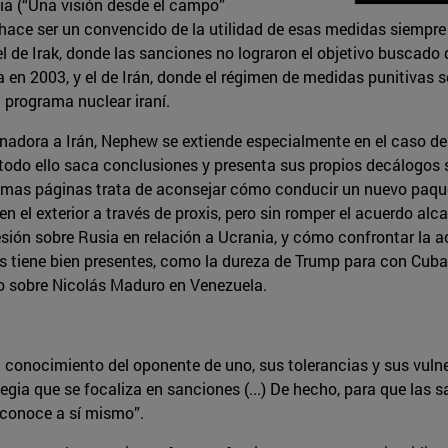
cia (“Una visión desde el campo”
 le hace ser un convencido de la utilidad de esas medidas siemp
 de Irak, donde las sanciones no lograron el objetivo buscado
a en 2003, y el de Irán, donde el régimen de medidas punitivas 
 programa nuclear iraní.
onadora a Irán, Nephew se extiende especialmente en el caso de
 todo ello saca conclusiones y presenta sus propios decálogo
ltimas páginas trata de aconsejar cómo conducir un nuevo paque
en el exterior a través de proxis, pero sin romper el acuerdo 
ión sobre Rusia en relación a Ucrania, y cómo confrontar la ac
es tiene bien presentes, como la dureza de Trump para con Cub
co sobre Nicolás Maduro en Venezuela.
 conocimiento del oponente de uno, sus tolerancias y sus vulne
tegia que se focaliza en sanciones (...) De hecho, para que las
 conoce a sí mismo”.