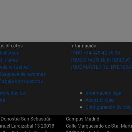
os directos
Información
(abre en nueva ventana)
Biblioteca
TFNO +34 948 42 56 00
(abre en nueva ventana)
Mi correo
¿QUÉ GRADO TE INTERESA?
(abre en nueva ventana)
Aula virtual ADI
¿QUÉ MÁSTER TE INTERESA
(abre en nueva ventana)
Búsqueda de personas
(abre en nueva ventana)
Trabaja con nosotros
versidad de
Información legal
rra
Accesibilidad
Configuración de coo
Donostia-San Sebastián
Campus Madrid
anuel Lardizabal 13 20018
Calle Marquesado de Sta. Marta