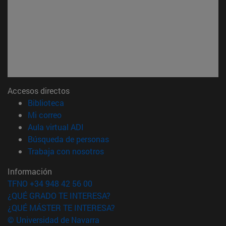
Accesos directos
(abre en nueva ventana)
Biblioteca
(abre en nueva ventana)
Mi correo
(abre en nueva ventana)
Aula virtual ADI
(abre en nueva ventana)
Búsqueda de personas
(abre en nueva ventana)
Trabaja con nosotros
Información
TFNO +34 948 42 56 00
¿QUÉ GRADO TE INTERESA?
¿QUÉ MÁSTER TE INTERESA?
© Universidad de Navarra