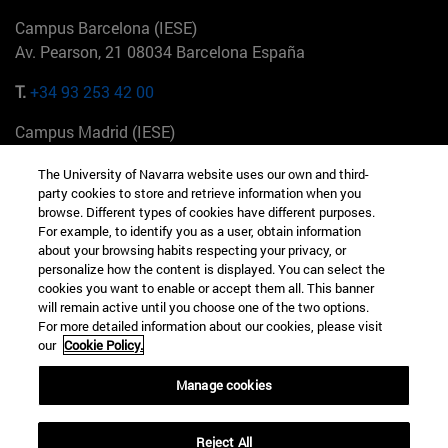
Campus Barcelona (IESE)
Av. Pearson, 21 08034 Barcelona España
T.
+34 93 253 42 00
Campus Madrid (IESE)
Camino del Cerro Águila 3 28023 Madrid España
The University of Navarra website uses our own and third-
party cookies to store and retrieve information when you
T.
+34 912 11 30 00
browse. Different types of cookies have different purposes.
For example, to identify you as a user, obtain information
Campus Nueva York (IESE)
about your browsing habits respecting your privacy, or
165 W 57th St 10019-2201 Nueva York EE.UU
personalize how the content is displayed. You can select the
cookies you want to enable or accept them all. This banner
T.
+1 646 346 8850
will remain active until you choose one of the two options.
For more detailed information about our cookies, please visit
Campus Munich (IESE)
our
Cookie Policy.
Maria-Theresia-Straße 15 81675 Múnich Alemania
Manage cookies
T.
+49 89 24209790
Reject All
Campus Sao Paulo (IESE)