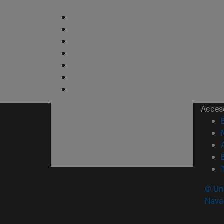
Acces
© Uni
Nava