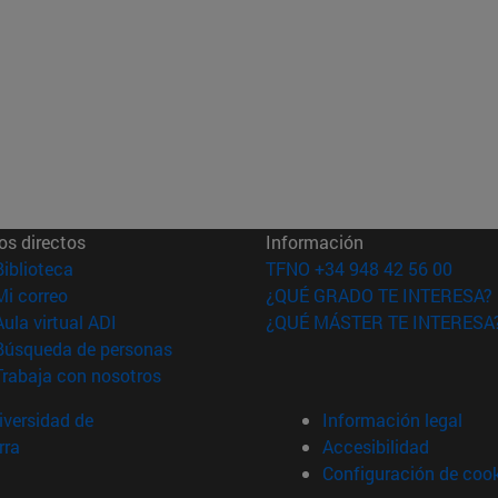
os directos
Información
(abre en nueva ventana)
Biblioteca
TFNO +34 948 42 56 00
(abre en nueva ventana)
Mi correo
¿QUÉ GRADO TE INTERESA?
(abre en nueva ventana)
Aula virtual ADI
¿QUÉ MÁSTER TE INTERESA
(abre en nueva ventana)
Búsqueda de personas
(abre en nueva ventana)
Trabaja con nosotros
versidad de
Información legal
rra
Accesibilidad
Configuración de coo