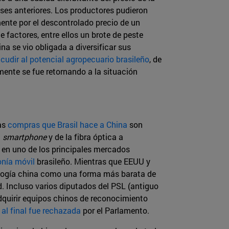
eses anteriores. Los productores pudieron
ente por el descontrolado precio de un
 factores, entre ellos un brote de peste
a se vio obligada a diversificar sus
cudir al potencial agropecuario brasileño
, de
ente se fue retornando a la situación
las
compras que Brasil hace a China
son
l
smartphone
y de la fibra óptica a
í en uno de los principales mercados
onía móvil
brasileño. Mientras que EEUU y
nología china como una forma más barata de
d. Incluso varios diputados del PSL (antiguo
 adquirir equipos chinos de reconocimiento
e
al final fue rechazada
por el Parlamento.