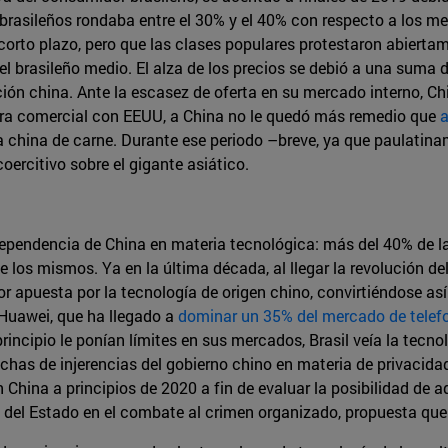
 brasileños rondaba entre el 30% y el 40% con respecto a los m
orto plazo, pero que las clases populares protestaron abiertam
l brasileño medio. El alza de los precios se debió a una suma de
ón china. Ante la escasez de oferta en su mercado interno, Chin
rra comercial con EEUU, a China no le quedó más remedio que
a
 china de carne. Durante ese periodo –breve, ya que paulatinam
coercitivo sobre el gigante asiático.
 dependencia de China en materia tecnológica: más del 40% de 
 los mismos. Ya en la última década, al llegar la revolución de
r apuesta por la tecnología de origen chino, convirtiéndose as
Huawei, que ha llegado a
dominar un 35% del mercado de telef
incipio le ponían límites en sus mercados, Brasil veía la tec
echas de injerencias del gobierno chino en materia de privacida
n China a principios de 2020 a fin de evaluar la posibilidad de
ad del Estado en el combate al crimen organizado, propuesta qu