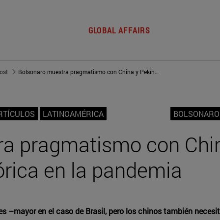
GLOBAL AFFAIRS
post
Bolsonaro muestra pragmatismo con China y Pekín le perdona su retórica en la pandemia
RTÍCULOS
LATINOAMÉRICA
BOLSONARO
ra pragmatismo con Chin
órica en la pandemia
s –mayor en el caso de Brasil, pero los chinos también necesi