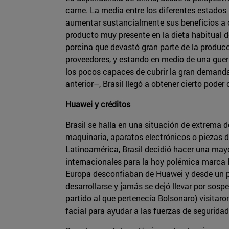
carne. La media entre los diferentes estados
aumentar sustancialmente sus beneficios a c
producto muy presente en la dieta habitual de
porcina que devastó gran parte de la producci
proveedores, y estando en medio de una gue
los pocos capaces de cubrir la gran demanda
anterior–, Brasil llegó a obtener cierto poder 
Huawei y créditos
Brasil se halla en una situación de extrema
maquinaria, aparatos electrónicos o piezas de
Latinoamérica, Brasil decidió hacer una mayo
internacionales para la hoy polémica marca 
Europa desconfiaban de Huawei y desde un pr
desarrollarse y jamás se dejó llevar por sosp
partido al que pertenecía Bolsonaro) visitaro
facial para ayudar a las fuerzas de segurid