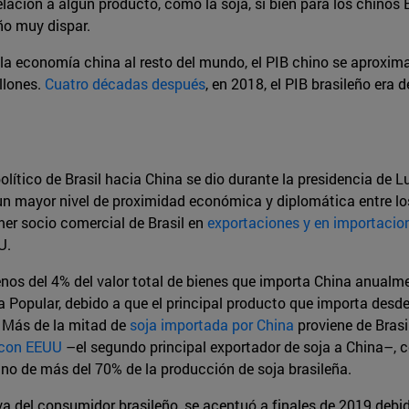
lación a algún producto, como la soja, si bien para los chinos 
o muy dispar.
la economía china al resto del mundo, el PIB chino se aproxima
llones.
Cuatro décadas después
, en 2018, el PIB brasileño era d
ítico de Brasil hacia China se dio durante la presidencia de Luiz
un mayor nivel de proximidad económica y diplomática entre l
mer socio comercial de Brasil en
exportaciones y en importacio
U.
nos del 4% del valor total de bienes que importa China anualm
Popular, debido a que el principal producto que importa desde B
. Más de la mitad de
soja importada por China
proviene de Brasi
 con EEUU
–el segundo principal exportador de soja a China–, co
tino de más del 70% de la producción de soja brasileña.
a del consumidor brasileño, se acentuó a finales de 2019 debid