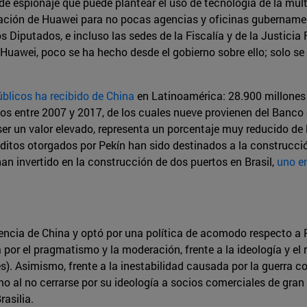
 de espionaje que puede plantear el uso de tecnología de la mul
ación de Huawei para no pocas agencias y oficinas gubername
os Diputados, e incluso las sedes de la Fiscalía y de la Justici
 Huawei, poco se ha hecho desde el gobierno sobre ello; solo s
úblicos ha recibido de China
en Latinoamérica: 28.900 millones 
os entre 2007 y 2017, de los cuales nueve provienen del Banco 
er un valor elevado, representa un porcentaje muy reducido de 
réditos otorgados por Pekín han sido destinados a la construcci
n invertido en la construcción de dos puertos en Brasil,
uno e
encia de China y optó por una política de acomodo respecto a 
 por el pragmatismo y la moderación, frente a la ideología y el r
s). Asimismo, frente a la inestabilidad causada por la guerra c
al no cerrarse por su ideología a socios comerciales de gran 
asilia.