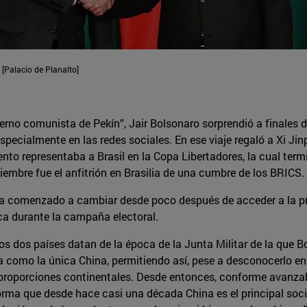
 [Palacio de Planalto]
erno comunista de Pekín”, Jair Bolsonaro sorprendió a finales 
specialmente en las redes sociales. En ese viaje regaló a Xi Jin
to representaba a Brasil en la Copa Libertadores, la cual term
viembre fue el anfitrión en Brasilia de una cumbre de los BRICS.
ía comenzado a cambiar desde poco después de acceder a la pr
ca durante la campaña electoral.
los dos países datan de la época de la Junta Militar de la que 
na como la única China, permitiendo así, pese a desconocerlo 
 proporciones continentales. Desde entonces, conforme avanzaba
forma que desde hace casi una década China es el principal soc