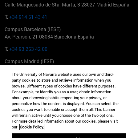
Calle Marquesado de Sta. Marta, 3 28027 Madrid España
T.
+34 914 51 43 41
Campus Barcelona (IESE)
Av. Pearson, 21 08034 Barcelona España
T.
+34 93 253 42 00
Campus Madrid (IESE)
Camino del Cerro Águila 3 28023 Madrid España
The University of Navarra website uses our own and third-
party cookies to store and retrieve information when you
T.
+34 912 11 30 00
browse. Different types of cookies have different purposes.
For example, to identify you as a user, obtain information
Campus Nueva York (IESE)
about your browsing habits respecting your privacy, or
165 W 57th St 10019-2201 Nueva York EE.UU
personalize how the content is displayed. You can select the
cookies you want to enable or accept them all. This banner
T.
+1 646 346 8850
will remain active until you choose one of the two options.
For more detailed information about our cookies, please visit
Campus Munich (IESE)
our
Cookie Policy.
Maria-Theresia-Straße 15 81675 Múnich Alemania