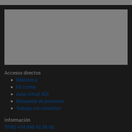
Accesos directos
(abre en nueva ventana)
Biblioteca
(abre en nueva ventana)
Mi correo
(abre en nueva ventana)
Aula virtual ADI
(abre en nueva ventana)
Búsqueda de personas
(abre en nueva ventana)
Trabaja con nosotros
Información
TFNO +34 948 42 56 00