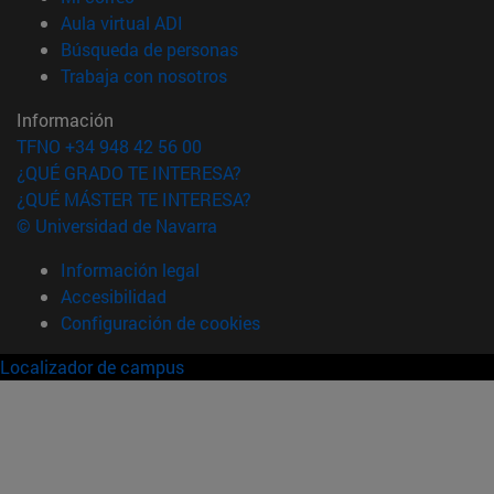
(abre en nueva ventana)
Aula virtual ADI
(abre en nueva ventana)
Búsqueda de personas
(abre en nueva ventana)
Trabaja con nosotros
Información
TFNO +34 948 42 56 00
¿QUÉ GRADO TE INTERESA?
¿QUÉ MÁSTER TE INTERESA?
© Universidad de Navarra
Información legal
Accesibilidad
Configuración de cookies
Localizador de campus