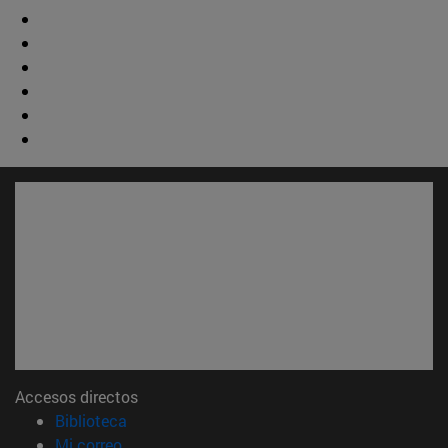
Accesos directos
(abre en nueva ventana)
Biblioteca
(abre en nueva ventana)
Mi correo