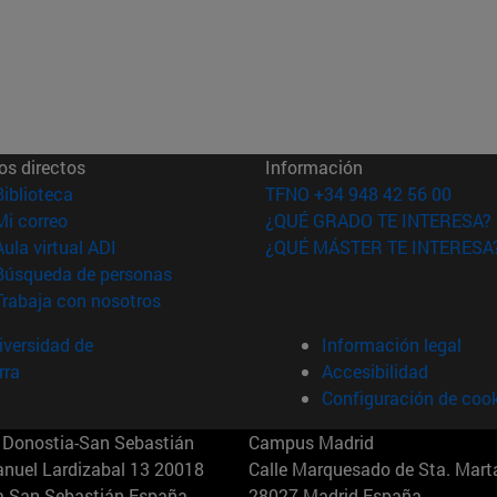
os directos
Información
(abre en nueva ventana)
Biblioteca
TFNO +34 948 42 56 00
(abre en nueva ventana)
Mi correo
¿QUÉ GRADO TE INTERESA?
(abre en nueva ventana)
Aula virtual ADI
¿QUÉ MÁSTER TE INTERESA
(abre en nueva ventana)
Búsqueda de personas
(abre en nueva ventana)
Trabaja con nosotros
versidad de
Información legal
rra
Accesibilidad
Configuración de coo
Donostia-San Sebastián
Campus Madrid
anuel Lardizabal 13 20018
Calle Marquesado de Sta. Marta
a-San Sebastián España
28027 Madrid España