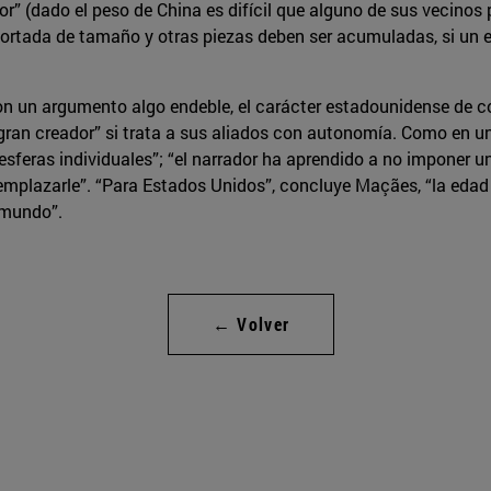
dor” (dado el peso de China es difícil que alguno de sus vecino
ortada de tamaño y otras piezas deben ser acumuladas, si un equ
on un argumento algo endeble, el carácter estadounidense de co
“gran creador” si trata a sus aliados con autonomía. Como en un
esferas individuales”; “el narrador ha aprendido a no imponer u
emplazarle”. “Para Estados Unidos”, concluye Maçães, “la edad 
 mundo”.
← Volver