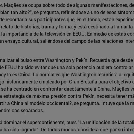
 ser, Maçães se ocupa sobre todo de algunas manifestaciones, 
lan tan alto?”, se pregunta, refiriéndose a uno de esos síntom
de recordar a sus participantes que, en el fondo, están experi
relato de historias, trama y forma, y está destinado a llamar l
r la importancia de la televisión en EEUU. En medio de estas con
n ensayo cultural, saliéndose del campo de las relaciones inter
a analizar el pulso entre Washington y Pekín. Recuerda que des
de EEUU ha sido evitar que una sola potencia pudiera controlar
y lo es China. Lo normal es que Washington recurriera al equili
o históricamente empleado por Gran Bretaña para el objetivo de
e ha centrado en confrontar directamente a China. Maçães ve 
 estrategia de máxima presión contra Pekín, necesita tener más
tir a China al modelo occidental?, se pregunta. Intuye que la 
conómicas separadas.
 dominar el supercontienente, pues “La unificación de la total
nca ha sido lograda”. De todos modos, considera que, por su in