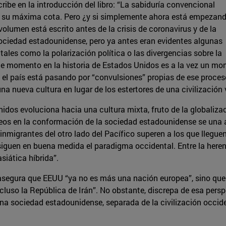
ibe en la introducción del libro: “La sabiduría convencional
a su máxima cota. Pero ¿y si simplemente ahora está empezan
volumen está escrito antes de la crisis de coronavirus y de la
ociedad estadounidense, pero ya antes eran evidentes algunas
 tales como la polarización política o las divergencias sobre la
sente momento en la historia de Estados Unidos es a la vez un
el país está pasando por “convulsiones” propias de ese proceso 
na nueva cultura en lugar de los estertores de una civilización v
os evoluciona hacia una cultura mixta, fruto de la globalizaci
eos en la conformación de la sociedad estadounidense se una a
inmigrantes del otro lado del Pacífico superen a los que llegue
iguen en buena medida el paradigma occidental. Entre la herenc
siática híbrida”.
asegura que EEUU “ya no es más una nación europea”, sino qu
luso la República de Irán”. No obstante, discrepa de esa perspe
ona sociedad estadounidense, separada de la civilización occi