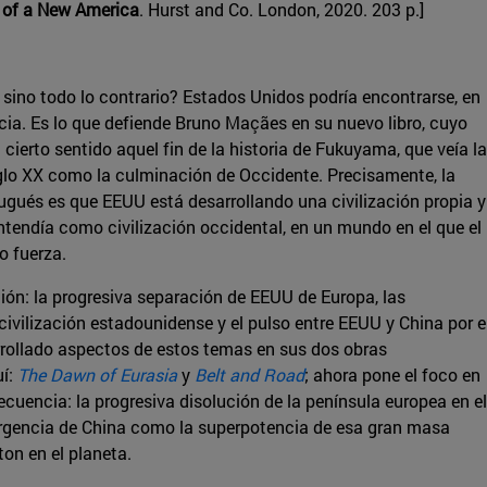
h of a New America
. Hurst and Co. London, 2020. 203 p.]
, sino todo lo contrario? Estados Unidos podría encontrarse, en
ia. Es lo que defiende Bruno Maçães en su nuevo libro, cuyo
n cierto sentido aquel fin de la historia de Fukuyama, que veía la
glo XX como la culminación de Occidente. Precisamente, la
tugués es que EEUU está desarrollando una civilización propia y
entendía como civilización occidental, en un mundo en el que el
o fuerza.
ión: la progresiva separación de EEUU de Europa, las
 civilización estadounidense y el pulso entre EEUU y China por e
rrollado aspectos de estos temas en sus dos obras
uí:
The Dawn of Eurasia
y
Belt and Road
; ahora pone el foco en
secuencia: la progresiva disolución de la península europea en el
ergencia de China como la superpotencia de esa gran masa
ton en el planeta.