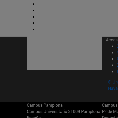
Acces
© Uni
Nava
Campus Pamplona
Campus 
Campus Universitario 31009 Pamplona
Pº de M
España
Donosti