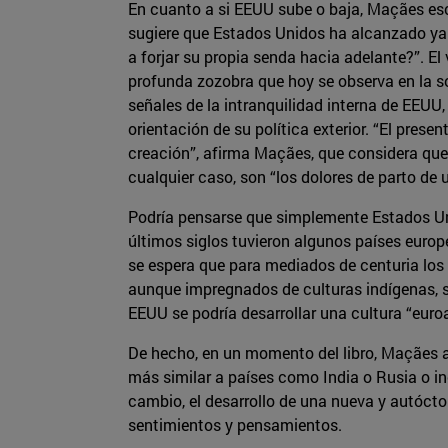
En cuanto a si EEUU sube o baja, Maçães escr
sugiere que Estados Unidos ha alcanzado y
a forjar su propia senda hacia adelante?”. El 
profunda zozobra que hoy se observa en la s
señales de la intranquilidad interna de EEUU,
orientación de su política exterior. “El pre
creación”, afirma Maçães, que considera que 
cualquier caso, son “los dolores de parto de u
Podría pensarse que simplemente Estados Unid
últimos siglos tuvieron algunos países europ
se espera que para mediados de centuria los 
aunque impregnados de culturas indígenas, s
EEUU se podría desarrollar una cultura “euroa
De hecho, en un momento del libro, Maçães 
más similar a países como India o Rusia o inc
cambio, el desarrollo de una nueva y autóct
sentimientos y pensamientos.