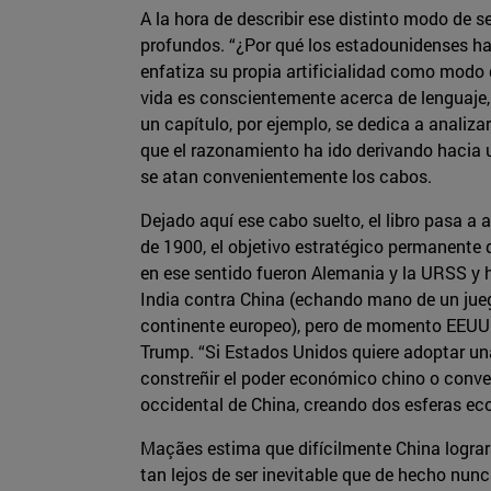
A la hora de describir ese distinto modo de
profundos. “¿Por qué los estadounidenses hab
enfatiza su propia artificialidad como modo 
vida es conscientemente acerca de lenguaje, 
un capítulo, por ejemplo, se dedica a analiza
que el razonamiento ha ido derivando hacia u
se atan convenientemente los cabos.
Dejado aquí ese cabo suelto, el libro pasa 
de 1900, el objetivo estratégico permanente 
en ese sentido fueron Alemania y la URSS y ho
India contra China (echando mano de un jueg
continente europeo), pero de momento EEUU s
Trump. “Si Estados Unidos quiere adoptar una
constreñir el poder económico chino o conver
occidental de China, creando dos esferas e
Maçães estima que difícilmente China logrará
tan lejos de ser inevitable que de hecho nu