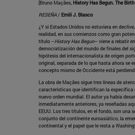
[Bruno Maçães,
History Has Begun. The Birt
RESEÑA
/
Emili J. Blasco
¿Y si Estados Unidos no estuviera en declive
realidad, en sus comienzos como gran potenc
título –
History Has Begun
– viene a rebatir e
democratización del mundo de finales del si
hipótesis del internacionalista de origen por
original, separada de lo que hasta ahora se 
concepto mismo de Occidente está perdiend
La obra de Maçães sigue tres líneas de atenc
características que identifican la específica
nuevo orden mundial. El autor ya había desa
inmediatamente anteriores, ya reseñadas aq
EEUU. Los tres títulos, en el fondo, son una 
conjunto del continente euroasiático, la em
continental y el papel que le resta a Washing