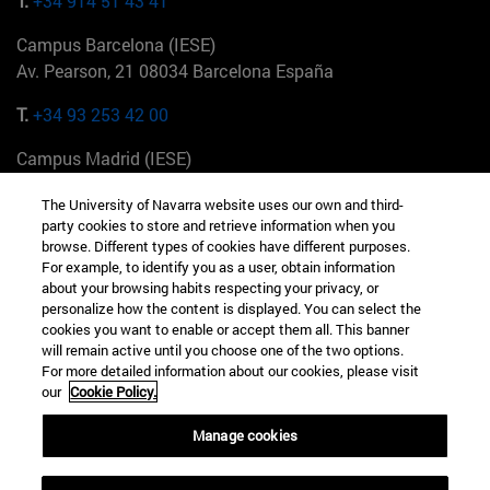
T.
+34 914 51 43 41
Campus Barcelona (IESE)
Av. Pearson, 21 08034 Barcelona España
T.
+34 93 253 42 00
Campus Madrid (IESE)
Camino del Cerro Águila 3 28023 Madrid España
The University of Navarra website uses our own and third-
party cookies to store and retrieve information when you
T.
+34 912 11 30 00
browse. Different types of cookies have different purposes.
For example, to identify you as a user, obtain information
Campus Nueva York (IESE)
about your browsing habits respecting your privacy, or
165 W 57th St 10019-2201 Nueva York EE.UU
personalize how the content is displayed. You can select the
cookies you want to enable or accept them all. This banner
T.
+1 646 346 8850
will remain active until you choose one of the two options.
For more detailed information about our cookies, please visit
Campus Munich (IESE)
our
Cookie Policy.
Maria-Theresia-Straße 15 81675 Múnich Alemania
Manage cookies
T.
+49 89 24209790