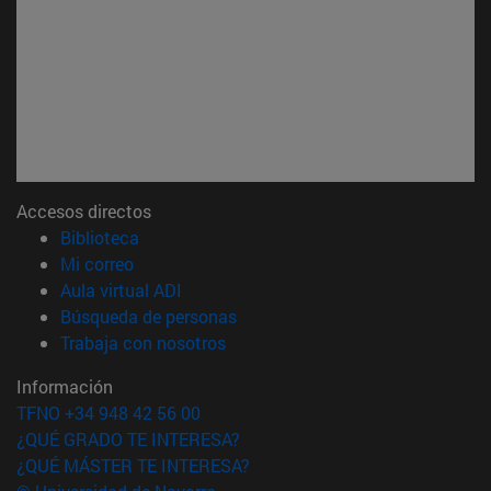
Accesos directos
(abre en nueva ventana)
Biblioteca
(abre en nueva ventana)
Mi correo
(abre en nueva ventana)
Aula virtual ADI
(abre en nueva ventana)
Búsqueda de personas
(abre en nueva ventana)
Trabaja con nosotros
Información
TFNO +34 948 42 56 00
¿QUÉ GRADO TE INTERESA?
¿QUÉ MÁSTER TE INTERESA?