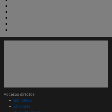
Accesos directos
(abre en nueva ventana)
Biblioteca
(abre en nueva ventana)
Mi correo
(abre en nueva ventana)