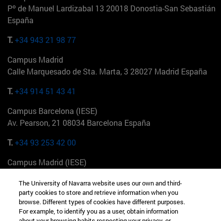
Pº de Manuel Lardizabal 13 20018 Donostia-San Sebastián
España
T.
+34 943 21 98 77
Campus Madrid
Calle Marquesado de Sta. Marta, 3 28027 Madrid España
T.
+34 914 51 43 41
Campus Barcelona (IESE)
Av. Pearson, 21 08034 Barcelona España
T.
+34 93 253 42 00
Campus Madrid (IESE)
Camino del Cerro Águila 3 28023 Madrid España
The University of Navarra website uses our own and third-
party cookies to store and retrieve information when you
T.
+34 912 11 30 00
browse. Different types of cookies have different purposes.
For example, to identify you as a user, obtain information
Campus Nueva York (IESE)
about your browsing habits respecting your privacy, or