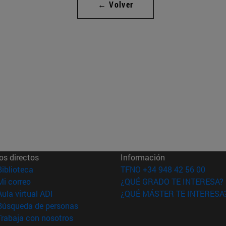
← Volver
os directos
Información
(abre en nueva ventana)
Biblioteca
TFNO +34 948 42 56 00
(abre en nueva ventana)
Mi correo
¿QUÉ GRADO TE INTERESA?
(abre en nueva ventana)
Aula virtual ADI
¿QUÉ MÁSTER TE INTERESA
(abre en nueva ventana)
Búsqueda de personas
(abre en nueva ventana)
Trabaja con nosotros