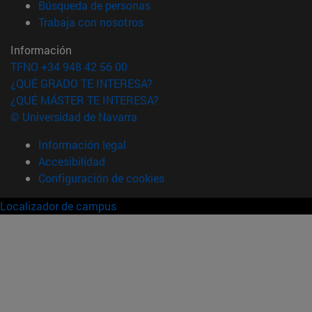
(abre en nueva ventana)
Búsqueda de personas
(abre en nueva ventana)
Trabaja con nosotros
Información
TFNO +34 948 42 56 00
¿QUÉ GRADO TE INTERESA?
¿QUÉ MÁSTER TE INTERESA?
© Universidad de Navarra
Información legal
Accesibilidad
Configuración de cookies
Localizador de campus