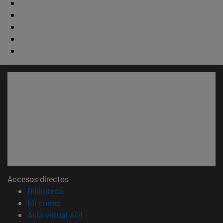
Accesos directos
(abre en nueva ventana)
Biblioteca
(abre en nueva ventana)
Mi correo
(abre en nueva ventana)
Aula virtual ADI