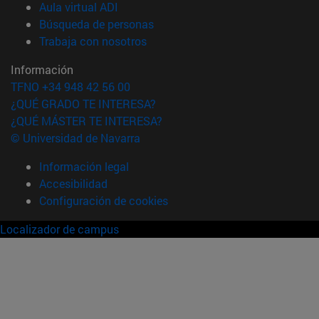
(abre en nueva ventana)
Aula virtual ADI
(abre en nueva ventana)
Búsqueda de personas
(abre en nueva ventana)
Trabaja con nosotros
Información
TFNO +34 948 42 56 00
¿QUÉ GRADO TE INTERESA?
¿QUÉ MÁSTER TE INTERESA?
© Universidad de Navarra
Información legal
Accesibilidad
Configuración de cookies
Localizador de campus