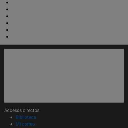
Accesos directos
(abre en nueva ventana)
Biblioteca
(abre en nueva ventana)
Mi correo