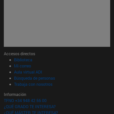
Accesos directos
(abre en nueva ventana)
Biblioteca
(abre en nueva ventana)
Mi correo
(abre en nueva ventana)
Aula virtual ADI
(abre en nueva ventana)
Búsqueda de personas
(abre en nueva ventana)
Trabaja con nosotros
Información
TFNO +34 948 42 56 00
¿QUÉ GRADO TE INTERESA?
¿QUÉ MÁSTER TE INTERESA?