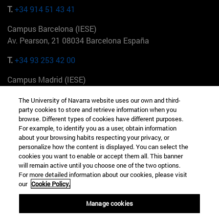
T.
+34 914 51 43 41
Campus Barcelona (IESE)
Av. Pearson, 21 08034 Barcelona España
T.
+34 93 253 42 00
Campus Madrid (IESE)
Camino del Cerro Águila 3 28023 Madrid España
The University of Navarra website uses our own and third-
party cookies to store and retrieve information when you
T.
+34 912 11 30 00
browse. Different types of cookies have different purposes.
For example, to identify you as a user, obtain information
Campus Nueva York (IESE)
about your browsing habits respecting your privacy, or
165 W 57th St 10019-2201 Nueva York EE.UU
personalize how the content is displayed. You can select the
cookies you want to enable or accept them all. This banner
T.
+1 646 346 8850
will remain active until you choose one of the two options.
For more detailed information about our cookies, please visit
Campus Munich (IESE)
our
Cookie Policy.
Maria-Theresia-Straße 15 81675 Múnich Alemania
Manage cookies
T.
+49 89 24209790