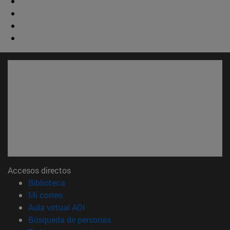
Accesos directos
(abre en nueva ventana)
Biblioteca
(abre en nueva ventana)
Mi correo
(abre en nueva ventana)
Aula virtual ADI
(abre en nueva ventana)
Búsqueda de personas