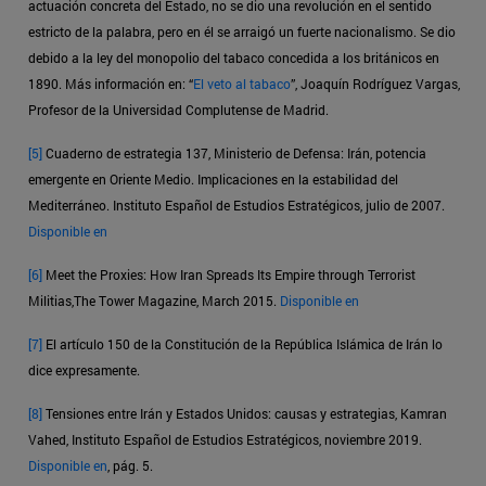
actuación concreta del Estado, no se dio una revolución en el sentido
estricto de la palabra, pero en él se arraigó un fuerte nacionalismo. Se dio
debido a la ley del monopolio del tabaco concedida a los británicos en
1890. Más información en: “
El veto al tabaco
”, Joaquín Rodríguez Vargas,
Profesor de la Universidad Complutense de Madrid.
[5]
Cuaderno de estrategia 137, Ministerio de Defensa: Irán, potencia
emergente en Oriente Medio. Implicaciones en la estabilidad del
Mediterráneo. Instituto Español de Estudios Estratégicos, julio de 2007.
Disponible en
[6]
Meet the Proxies: How Iran Spreads Its Empire through Terrorist
Militias,The Tower Magazine, March 2015.
Disponible en
[7]
El artículo 150 de la Constitución de la República Islámica de Irán lo
dice expresamente.
[8]
Tensiones entre Irán y Estados Unidos: causas y estrategias, Kamran
Vahed, Instituto Español de Estudios Estratégicos, noviembre 2019.
Disponible en
, pág. 5.