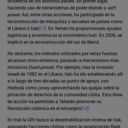
influencia en los distintos países. En primer lugar,
haciendo uso de herramientas de poder blando o
soft
power
. Así, entre otras acciones, ha participado en la
reconstrucción de mezquitas y escuelas en países como
el Líbano o Irak
[11]
. En Yemen ha proporcionado ayudas
logísticas y económicas al movimiento hutí. En 2006, se
implicó en la reconstrucción del sur de Beirut.
No obstante, los métodos utilizados por estas fuerzas
alcanzan otros extremos, pasando a mecanismos más
intrusivos (
hard power
). Por ejemplo, tras la invasión
israelí de 1982 en el Líbano, Irán ha ido estableciendo allí
a lo largo de tres décadas un punto de apoyo, con
Hezbolá como
proxy
, aprovechando las quejas sobre la
privación de derechos de la comunidad chiita. Esta línea
de acción ha permitido a Teherán promover su
Revolución Islámica en el extranjero
[12]
.
En Irak la GRI buscó la desestabilización interna de Irak,
apoyando facciones chiitas como la organización Badr,