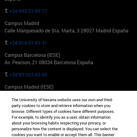
T.
+34 943 21 98 77
Campus Madrid
Calle Marquesado de Sta. Marta, 3 28027 Madrid España
T.
+34 914 51 43 41
Campus Barcelona (IESE)
Av. Pearson, 21 08034 Barcelona España
T.
+34 93 253 42 00
Campus Madrid (IESE)
Camino del Cerro Águila 3 28023 Madrid España
The University of Navarra website uses our own and third-
party cookies to store and retrieve information when you
T.
+34 912 11 30 00
browse. Different types of cookies have different purposes.
For example, to identify you as a user, obtain information
Campus Nueva York (IESE)
about your browsing habits respecting your privacy, or
165 W 57th St 10019-2201 Nueva York EE.UU
personalize how the content is displayed. You can select the
cookies you want to enable or accept them all. This banner