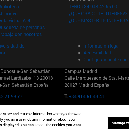
(abre en nueva ventana)
Biblioteca
TFNO +34 948 42 56 00
(abre en nueva ventana)
Mi correo
¿QUÉ GRADO TE INTERESA?
(abre en nueva ventana)
Aula virtual ADI
¿QUÉ MÁSTER TE INTERESA
(abre en nueva ventana)
Búsqueda de personas
(abre en nueva ventana)
Trabaja con nosotros
versidad de
Información legal
rra
Accesibilidad
Configuración de coo
Donostia-San Sebastián
Campus Madrid
anuel Lardizabal 13 20018
Calle Marquesado de Sta. Marta
a-San Sebastián España
28027 Madrid España
43 21 98 77
T.
+34 914 51 43 41
Nueva York (IESE)
Campus Munich (IESE)
to store and retrieve information when you browse.
7th St 10019-2201 Nueva York
Maria-Theresia-Straße 15 8167
fy you as a user, obtain information about your
Múnich Alemania
Manage c
is displayed. You can select the cookies you want