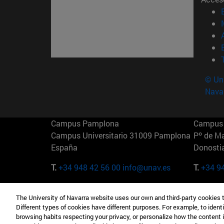
© Uni
Nava
Campus Pamplona
Campus 
Campus Universitario 31009 Pamplona
Pº de M
España
Donosti
T.
+34 948 42 56 00
info@unav.es
T.
+34 9
Campus Madrid (IESE)
Campus 
The University of Navarra website uses our own and third-party cookies 
Camino del Cerro Águila 3 28023
165 W 5
Different types of cookies have different purposes. For example, to identi
Madrid España
EE.UU
browsing habits respecting your privacy, or personalize how the content 