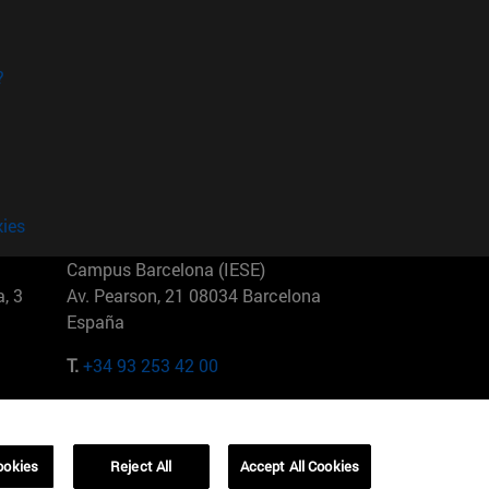
?
kies
Campus Barcelona (IESE)
, 3
Av. Pearson, 21 08034 Barcelona
España
T.
+34 93 253 42 00
Campus Sao Paulo (IESE)
5
Rua Martiniano de Carvalho, 573
01321001 Bela Vista Brasil
ookies
Reject All
Accept All Cookies