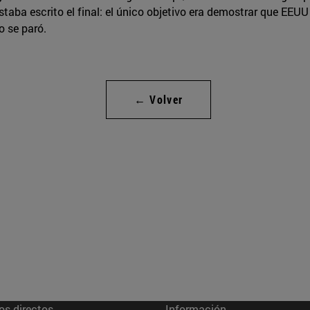
taba escrito el final: el único objetivo era demostrar que EEUU
o se paró.
← Volver
os directos
Información