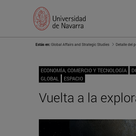
Estás en:
Global Affairs and Strategic Studies
Detalle del 
ECONOMÍA, COMERCIO Y TECNOLOGÍA
D
GLOBAL
ESPACIO
Vuelta a la explo