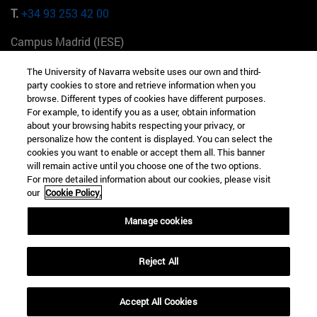
T.
+34 93 253 42 00
Campus Madrid (IESE)
Camino del Cerro Águila 3 28023 Madrid España
The University of Navarra website uses our own and third-
party cookies to store and retrieve information when you
T.
+34 912 11 30 00
browse. Different types of cookies have different purposes.
For example, to identify you as a user, obtain information
Campus Nueva York (IESE)
about your browsing habits respecting your privacy, or
165 W 57th St 10019-2201 Nueva York EE.UU
personalize how the content is displayed. You can select the
cookies you want to enable or accept them all. This banner
T.
+1 646 346 8850
will remain active until you choose one of the two options.
For more detailed information about our cookies, please visit
Campus Munich (IESE)
our
Cookie Policy.
Maria-Theresia-Straße 15 81675 Múnich Alemania
Manage cookies
T.
+49 89 24209790
Reject All
Campus Sao Paulo (IESE)
Rua Martiniano de Carvalho, 573 01321001 Bela Vista Brasil
Accept All Cookies
T.
+55 11 3177-8300