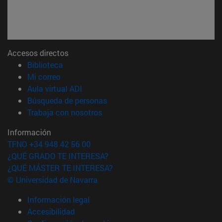
Accesos directos
(abre en nueva ventana)
Biblioteca
(abre en nueva ventana)
Mi correo
(abre en nueva ventana)
Aula virtual ADI
(abre en nueva ventana)
Búsqueda de personas
(abre en nueva ventana)
Trabaja con nosotros
Información
TFNO +34 948 42 56 00
¿QUÉ GRADO TE INTERESA?
¿QUÉ MÁSTER TE INTERESA?
© Universidad de Navarra
Información legal
Accesibilidad